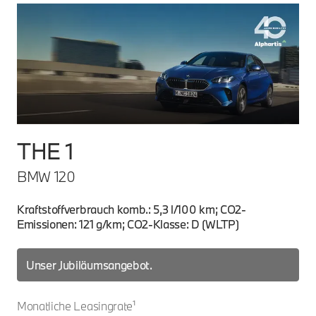
THE 1
T
BMW 120
BM
Kraftstoffverbrauch komb.: 5,3 l/100 km; CO2-
Kra
Emissionen: 121 g/km; CO2-Klasse: D (WLTP)
Emi
Mon
Unser Jubiläumsangebot.
Monatliche Leasingrate¹