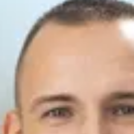
Kontakt speichern
Neue Automobile
Alexei Aleulov
Juniorverkäufer
07821/90699-36
a.aleulov@ahg-mobile.de
Kontakt speichern
Gebrauchte Automobile
Richard Steinmetz
Verkäufer Gebrauchte Automobile
07821/90699-603
r.steinmetz@ahg-mobile.de
Kontakt speichern
Gino-Mario Giesler
Verkäufer Gebrauchte Automobile
07821/90699-602
g.giesler@ahg-mobile.de
Kontakt speichern