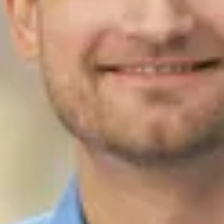
Service
Lukas Lindenmeier
Serviceleiter
07821/90699-28
l.lindenmeier@ahg-mobile.de
Kontakt speichern
Markus Depner
Serviceberater
07821/90699-0
m.depner@ahg-mobile.de
Kontakt speichern
Petra Jochums
Serviceassistentin
07821/90699-17
p.jochums@ahg-mobile.de
Kontakt speichern
Simone Kremser
Serviceassistentin