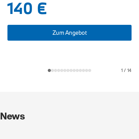
140 €
Zum Angebot
1
/
14
News