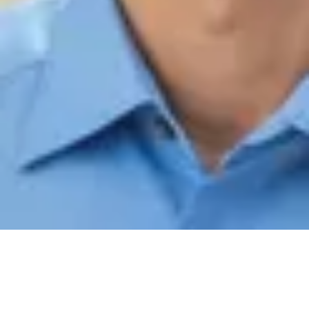
07821/90699-0
s.kremser@ahg-mobile.de
Kontakt speichern
Sarah Stein
Serviceassistentin
07821/90699-0
sa.stein@ahg-mobile.de
Kontakt speichern
Teile und Zubehör
Alexander Lanin
Teilevertriebsleiter
07821/90699-16
lanin@ahg-mobile.de
Kontakt speichern