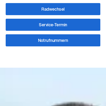
Radwechsel
Service-Termin
Notrufnummern
Unsere Ansprechpartner
Leitung
Frank Model
Regionalleiter Vertrieb
07821/90699-0
model@ahg-mobile.de