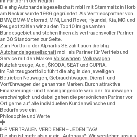
Ihr Partner in der Region
Die ahg Autohandelsgesellschaft mbH mit Stammsitz in Horb
am Neckar wurde 1986 gegründet. Als Vertriebspartner von
BMW
,
BMW-Motorrad
,
MINI
,
Land Rover,
Hyundai
,
Kia
,
MG
und
Peugeot
zählen wir zu den Top 10 im gesamten
Bundesgebiet und stehen Ihnen als vertrauensvoller Partner
an 30 Standorten zur Seite.
Zum Portfolio der Alphartis SE zählt auch die
bhg
Autohandelsgesellschaft
mbH als Partner für Vertrieb und
Service mit den Marken
Volkswagen
,
Volkswagen
Nutzfahrzeuge
,
Audi
,
ŠKODA,
SEAT
und
CUPRA
.
Im Fahrzeugportfolio führt die ahg in den jeweiligen
Betrieben Neuwagen, Gebrauchtwagen, Dienst- und
Vorführwagen der genannten Marken. Durch attraktive
Finanzierungs- und Leasingangebote wird der Traumwagen
erschwinglich und dabei gehen die persönlichen Partner vor
Ort gerne auf alle individuellen Kundenwünsche und
Bedürfnisse ein.
Philosophie und Werte
IHR VERTRAUEN VERDIENEN – JEDEN TAG!
Die ahg ist mehr als nur ein „Autohaus“: Wir verstehen uns als