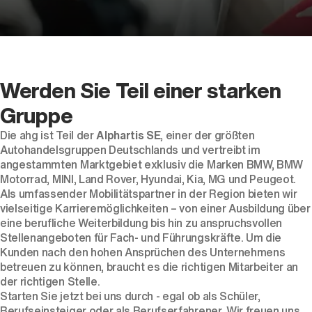
Werden Sie Teil einer starken
Der neue BMW X5.
Gruppe
Geschaffen, um vorauszugehen.
Die ahg ist Teil der
Alphartis SE
, einer der größten
Autohandelsgruppen Deutschlands und vertreibt im
angestammten Marktgebiet exklusiv die Marken
BMW
,
BMW
Motorrad
,
MINI
,
Land Rover
,
Hyundai
,
Kia
,
MG
und
Peugeot
.
Als umfassender Mobilitätspartner in der Region bieten wir
vielseitige Karrieremöglichkeiten – von einer Ausbildung über
eine berufliche Weiterbildung bis hin zu anspruchsvollen
Stellenangeboten für Fach- und Führungskräfte. Um die
Kunden nach den hohen Ansprüchen des Unternehmens
betreuen zu können, braucht es die richtigen Mitarbeiter an
der richtigen Stelle.
Starten Sie jetzt bei uns durch - egal ob als Schüler,
Berufseinsteiger oder als Berufserfahrener. Wir freuen uns