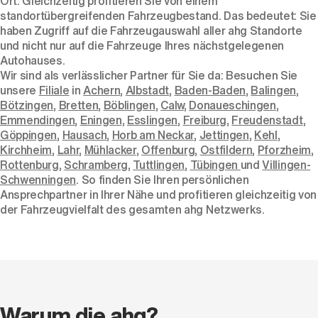
Ort. Gleichzeitig profitieren Sie von einem
standortübergreifenden Fahrzeugbestand. Das bedeutet: Sie
haben Zugriff auf die Fahrzeugauswahl aller ahg Standorte
und nicht nur auf die Fahrzeuge Ihres nächstgelegenen
Autohauses.
Wir sind als verlässlicher Partner für Sie da: Besuchen Sie
unsere
Filiale
in
Achern
,
Albstadt
,
Baden-Baden
,
Balingen
,
Bötzingen
,
Bretten
,
Böblingen
,
Calw
,
Donaueschingen
,
Emmendingen
,
Eningen
,
Esslingen
,
Freiburg
,
Freudenstadt
,
Göppingen
,
Hausach
,
Horb am Neckar
,
Jettingen
,
Kehl
,
Kirchheim
,
Lahr
,
Mühlacker
,
Offenburg
,
Ostfildern
,
Pforzheim
,
Rottenburg
,
Schramberg
,
Tuttlingen
,
Tübingen
und
Villingen-
Schwenningen
. So finden Sie Ihren persönlichen
Ansprechpartner in Ihrer Nähe und profitieren gleichzeitig von
der Fahrzeugvielfalt des gesamten ahg Netzwerks.
Warum die ahg?