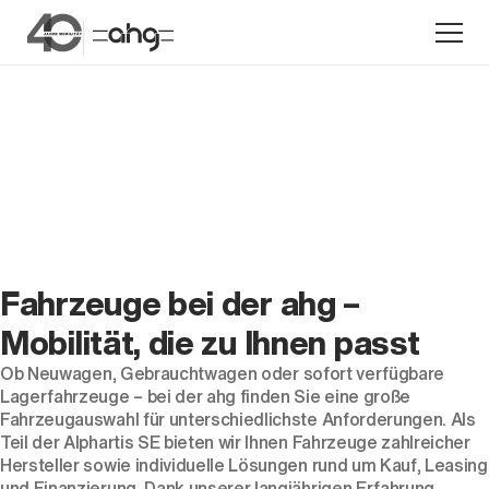
Aktion
Fahrzeuge bei der ahg –
Mobilität, die zu Ihnen passt
Ob
Neuwagen
,
Gebrauchtwagen
oder
sofort verfügbare
Unternehmen
Lagerfahrzeuge
– bei der ahg finden Sie eine große
Standorte
Fahrzeugauswahl für unterschiedlichste Anforderungen. Als
Teil der Alphartis SE bieten wir Ihnen Fahrzeuge zahlreicher
Karriere
Hersteller sowie individuelle Lösungen rund um Kauf, Leasing
News
und Finanzierung. Dank unserer langjährigen Erfahrung,