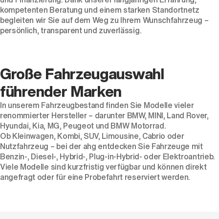
kompetenten Beratung und einem starken Standortnetz
begleiten wir Sie auf dem Weg zu Ihrem Wunschfahrzeug –
persönlich, transparent und zuverlässig.
Der neue BMW X5.
Große Fahrzeugauswahl
Geschaffen, um vorauszugehen.
führender Marken
In unserem Fahrzeugbestand finden Sie Modelle vieler
renommierter Hersteller – darunter
BMW
,
MINI
,
Land Rover
,
Hyundai
,
Kia
,
MG
,
Peugeot
und
BMW Motorrad
.
Ob
Kleinwagen
,
Kombi
,
SUV
,
Limousine
,
Cabrio
oder
Nutzfahrzeug
– bei der ahg entdecken Sie Fahrzeuge mit
Benzin
-,
Diesel
-,
Hybrid
-,
Plug-in-Hybrid
- oder
Elektroantrieb
.
Viele Modelle sind kurzfristig verfügbar und können direkt
angefragt oder für eine Probefahrt reserviert werden.