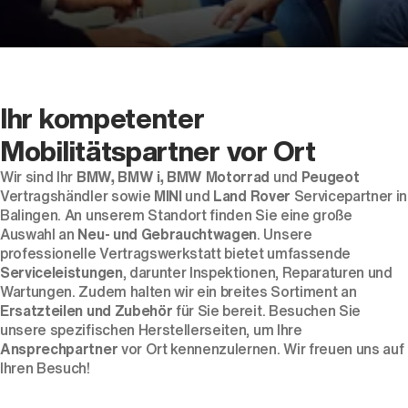
Ihr kompetenter
Der neue BMW X5.
Mobilitätspartner vor Ort
Geschaffen, um vorauszugehen.
Wir sind Ihr
BMW, BMW i, BMW Motorrad
und
Peugeot
Vertragshändler sowie
MINI
und
Land Rover
Servicepartner
in
Balingen. An unserem Standort finden Sie eine große
Auswahl an
Neu- und Gebrauchtwagen
. Unsere
professionelle Vertragswerkstatt bietet umfassende
Serviceleistungen
, darunter Inspektionen, Reparaturen und
Wartungen. Zudem halten wir ein breites Sortiment an
Ersatzteilen und Zubehör
für Sie bereit. Besuchen Sie
unsere spezifischen Herstellerseiten, um Ihre
Ansprechpartner
vor Ort kennenzulernen. Wir freuen uns auf
Ihren Besuch!