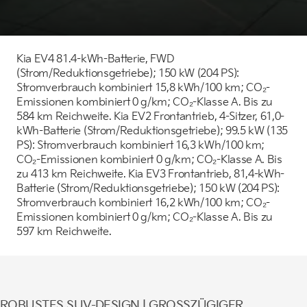
Kia EV4 81.4-kWh-Batterie, FWD
(Strom/Reduktionsgetriebe); 150 kW (204 PS):
Stromverbrauch kombiniert 15,8 kWh/100 km; CO₂-
Der neue BMW X5.
Emissionen kombiniert 0 g/km; CO₂-Klasse A. Bis zu
Geschaffen, um vorauszugehen.
584 km Reichweite. Kia EV2 Frontantrieb, 4-Sitzer, 61,0-
kWh-Batterie (Strom/Reduktionsgetriebe); 99.5 kW (135
PS): Stromverbrauch kombiniert 16,3 kWh/100 km;
CO₂-Emissionen kombiniert 0 g/km; CO₂-Klasse A. Bis
zu 413 km Reichweite. Kia EV3 Frontantrieb, 81,4-kWh-
Batterie (Strom/Reduktionsgetriebe); 150 kW (204 PS):
Stromverbrauch kombiniert 16,2 kWh/100 km; CO₂-
Emissionen kombiniert 0 g/km; CO₂-Klasse A. Bis zu
597 km Reichweite.
ROBUSTES SUV-DESIGN | GROSSZÜGIGER I