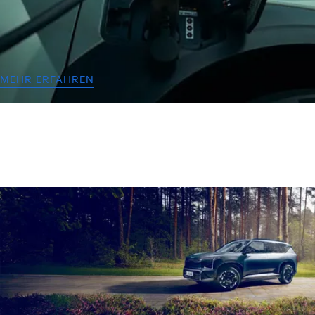
MEHR ERFAHREN
Neuwagenauswahl und -angebote
Elektromobilität
Erleben Sie die Zukunft der Mobilität mit Kia als neuer Marke
im Portfolio der ahg.
MEHR ERFAHREN
Elektromobilität