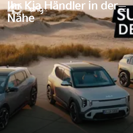
Ihr Kia Händler in der
Nähe
Aktion
Unternehmen
Standorte
Karriere
News