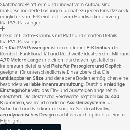
Skateboard-Plattform und innovativem Aufbau sind
maßgeschneiderte Lösungen für nahezu jeden Einsatzzweck
möglich – vom E-Kleinbus bis zum Handwerkerfahrzeug.
Kia PV5 Passenger
Flexibler Elektro-Kleinbus mit Platz und smarten Details
Kia PV5 Passenger
Der
Kia PV5 Passenger
ist ein moderner
E-Kleinbus
, der
Komfort, Funktionalität und Reichweite ideal vereint. Mit rund
4,70 Metern Länge
und einem durchdacht gestalteten
Innenraum bietet er
viel Platz für Passagiere und Gepäck
–
geeignet für unterschiedlichste Einsatzbereiche. Die
umklappbaren Sitze
und der ebene Boden ermöglichen eine
besonders
variable Innenraumnutzung
. Durch die
niedrige
Einstiegshöhe
wird das Ein- und Aussteigen angenehm
erleichtert. Die elektrische Reichweite liegt bei
bis zu 400
Kilometern
, während moderne
Assistenzsysteme
für
Sicherheit und Fahrkomfort sorgen. Sein
kraftvolles,
aerodynamisches Design
macht ihn auch optisch zu einem
Highlight.