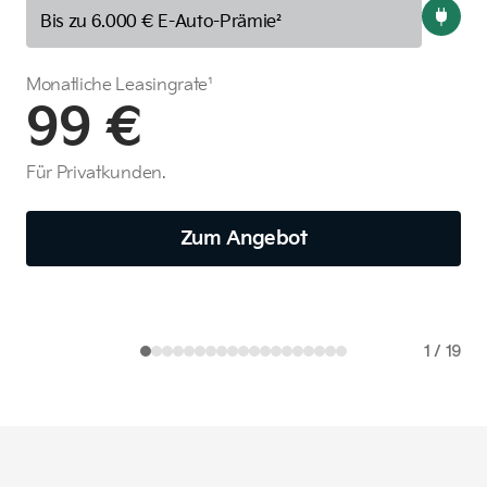
K
Bis zu 6.000 € E-Auto-Prämie²
Mon
Monatliche Leasingrate¹
99 €
Bis
Für Privatkunden.
Zum Angebot
1
/
19