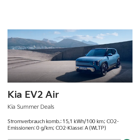
K
Kia EV2 Air
Fü
Kia Summer Deals
St
Stromverbrauch komb.: 15,1 kWh/100 km; CO2-
Emi
Emissionen: 0 g/km; CO2-Klasse: A (WLTP)