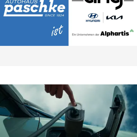
Service & Zubehör
Genießen Sie erstklassigen Service und Original-Zubehör für
Ihren Kia.
MEHR ERFAHREN
Service & Zubehör
Neuwagenauswahl und -angebote
Bei der ahg erwartet Sie eine erstklassige Auswahl an Kia
Neuwagen und attraktive Angebote.