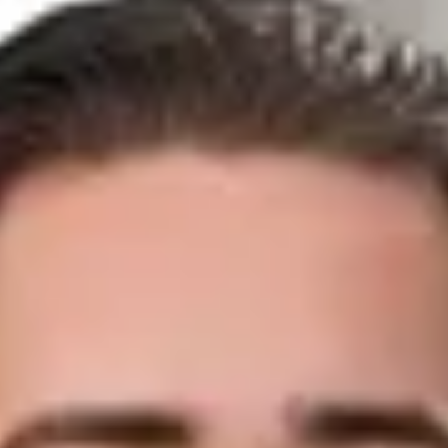
Kontakt speichern
Gebrauchte Automobile
Frank Schäuble
Verkaufsleiter Gebrauchte Automobile
07121/9840-917
schaeuble@ahg-mobile.de
Kontakt speichern
Ioannis Burnatzis
Verkäufer Gebrauchte Automobile
07121/9840-21
burnatzis@ahg-mobile.de
Kontakt speichern
Valentin Fleckhammer
Verkäufer Gebrauchte Automobile
07121/9840-22
v.fleckhammer@ahg-mobile.de
Kontakt speichern