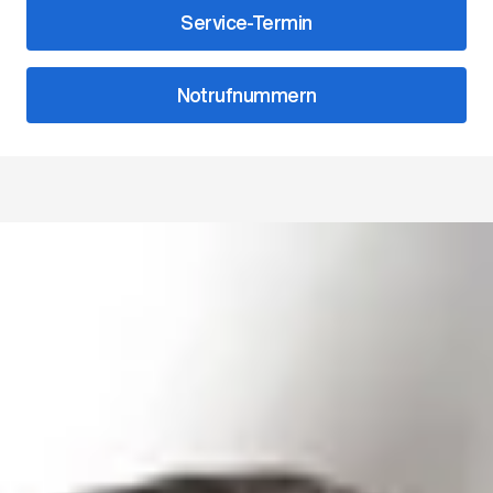
Service-Termin
Notrufnummern
Unsere Ansprechpartner
Leitung
Alexander Faul
Filialleiter Vertrieb
07121/9840-0
faul@ahg-mobile.de
Kontakt speichern
Marco Philipp
Filialleiter After Sales
07121/9840-0
m.philipp@ahg-mobile.de