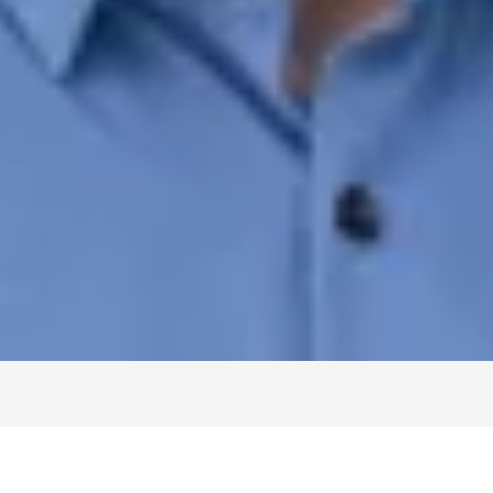
Kontakt speichern
Teile und Zubehör
Giuseppe Logallo
Teilevertriebsleiter
07121/9840-50
logallo@ahg-mobile.de
Kontakt speichern
Halil Can Teksan
Teilefachverkäufer
07121/9840-51
h.teksan@ahg-mobile.de
Kontakt speichern