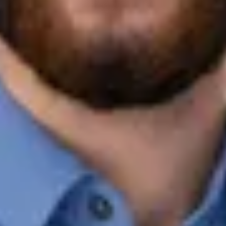
Kontakt speichern
Vivien Zitouni
Serviceassistentin
07121/9840-12
v.zitouni@ahg-mobile.de
Kontakt speichern
Jacqueline Weh
Serviceassistentin
07121/9840-13
j.weh@ahg-mobile.de
Kontakt speichern
Lukas Brauße
Service Genius
07121/9840-86
l.brausse@ahg-mobile.de
Kontakt speichern
Marco-David Grupp
Stellvertretender Serviceleiter
07121/9840-19
m.grupp@ahg-mobile.de