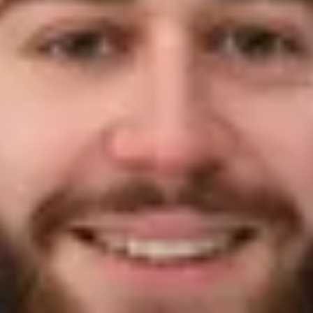
Marcel Meißel
Verkäufer Gebrauchte Automobile
07121/9840-31
m.meissel@ahg-mobile.de
Kontakt speichern
Petra Bleher-Gross
Serviceassistentin
07121/9840-33
bleher@ahg-mobile.de
Kontakt speichern
Barbara Eiband
Vertriebsassistentin
07121/9840-46
eiband@ahg-mobile.de
Kontakt speichern
Service
Daniel Fauser
Serviceberater
07121/9840-42
d.fauser@ahg-mobile.de