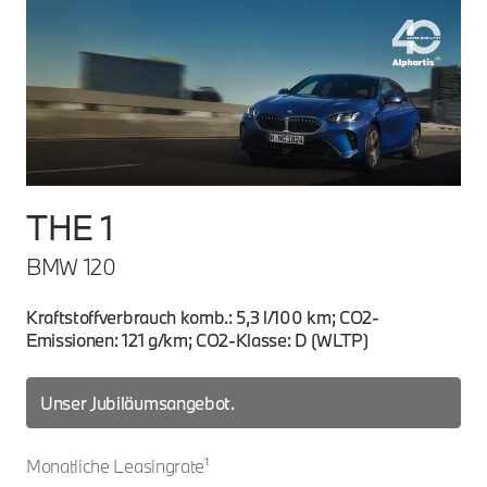
THE 1
T
BMW 120
BM
Kraftstoffverbrauch komb.: 5,3 l/100 km; CO2-
Kra
Emissionen: 121 g/km; CO2-Klasse: D (WLTP)
Emi
Mon
Unser Jubiläumsangebot.
Monatliche Leasingrate¹