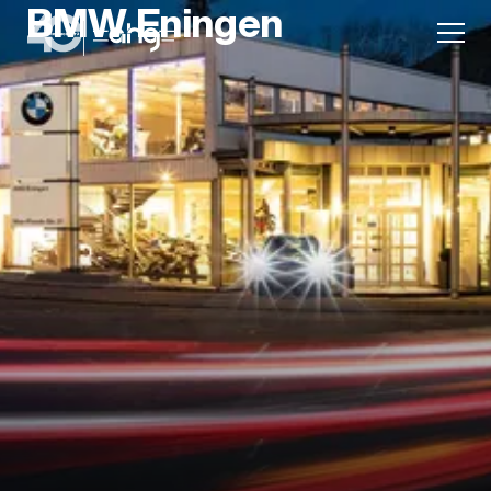
BMW Eningen
Aktion
Unternehmen
Standorte
Karriere
News