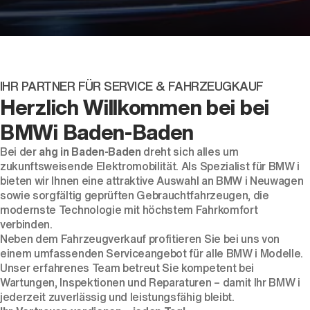
IHR PARTNER FÜR SERVICE & FAHRZEUGKAUF
Der neue BMW X5.
Herzlich Willkommen bei bei
Geschaffen, um vorauszugehen.
BMWi Baden-Baden
Bei der
ahg in Baden-Baden
dreht sich alles um
zukunftsweisende Elektromobilität. Als Spezialist für BMW i
bieten wir Ihnen eine attraktive Auswahl an BMW i Neuwagen
sowie sorgfältig geprüften Gebrauchtfahrzeugen, die
modernste Technologie mit höchstem Fahrkomfort
verbinden.
Neben dem Fahrzeugverkauf profitieren Sie bei uns von
einem umfassenden Serviceangebot für alle BMW i Modelle.
Unser erfahrenes Team betreut Sie kompetent bei
Wartungen, Inspektionen und Reparaturen – damit Ihr BMW i
jederzeit zuverlässig und leistungsfähig bleibt.