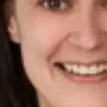
Noah Emahazion
Verkäufer Neue Automobile
07221/5088-127
n.emahazion@ahg-mobile.de
Kontakt speichern
Großkunden
Lukas Möllering
Gebietsleiter Vertrieb Großkunden Region Nord
07221/5088-72
moellering@ahg-mobile.de
Kontakt speichern
Gebrauchte Automobile
Roberto Ticali
Verkäufer Gebrauchte Automobile
07221/5088-610
ticali@ahg-mobile.de
Kontakt speichern