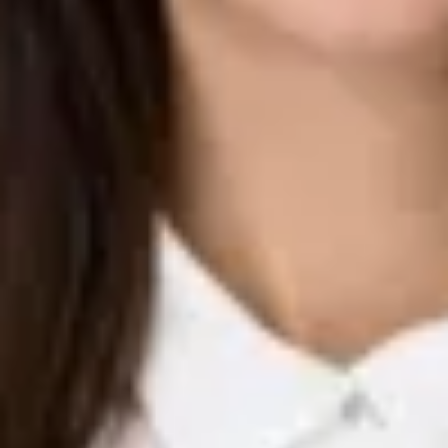
Nicolas Brenkel
Verkäufer Gebrauchte Automobile
07221/5088-620
brenkel@ahg-mobile.de
Kontakt speichern
Service
Samuel Führinger
Serviceberater
07221/5088-48
fuehringer@ahg-mobile.de
Kontakt speichern
Rainer Leidenheimer
Serviceberater
07221/5088-42
leidenheimer@ahg-mobile.de
Kontakt speichern
Marcus Schimpf
Serviceberater
07221/5088-40
schimpf@ahg-mobile.de