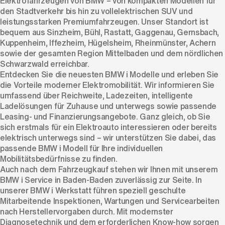
Elektrofahrzeugen von BMW – von kompakten Modellen für
den Stadtverkehr bis hin zu vollelektrischen SUV und
leistungsstarken Premiumfahrzeugen. Unser Standort ist
bequem aus Sinzheim, Bühl, Rastatt, Gaggenau, Gernsbach,
Kuppenheim, Iffezheim, Hügelsheim, Rheinmünster, Achern
sowie der gesamten Region Mittelbaden und dem nördlichen
Schwarzwald erreichbar.
Entdecken Sie die neuesten BMW i Modelle und erleben Sie
die Vorteile moderner Elektromobilität. Wir informieren Sie
umfassend über Reichweite, Ladezeiten, intelligente
Ladelösungen für Zuhause und unterwegs sowie passende
Leasing- und Finanzierungsangebote. Ganz gleich, ob Sie
sich erstmals für ein Elektroauto interessieren oder bereits
elektrisch unterwegs sind – wir unterstützen Sie dabei, das
passende BMW i Modell für Ihre individuellen
Mobilitätsbedürfnisse zu finden.
Auch nach dem Fahrzeugkauf stehen wir Ihnen mit unserem
BMW i Service in Baden-Baden zuverlässig zur Seite. In
unserer BMW i Werkstatt führen speziell geschulte
Mitarbeitende Inspektionen, Wartungen und Servicearbeiten
nach Herstellervorgaben durch. Mit modernster
Diagnosetechnik und dem erforderlichen Know-how sorgen