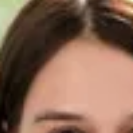
07221/5088-0
post@ahg-mobile.de
Kontakt speichern
Neue Automobile
Udo Seelig
Verkäufer Neue Automobile
07221/5088-23
seelig@ahg-mobile.de
Kontakt speichern
Fabrice Staedel
Verkäufer Neue Automobile
07221/5088-29
staedel@ahg-mobile.de
Kontakt speichern
Simon Frisenda
Verkäufer Neue Automobile
07221/5088-21
s.frisenda@ahg-mobile.de
Kontakt speichern