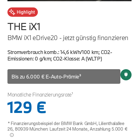
Highlight
THE iX1
T
BMW iX1 eDrive20 - jetzt günstig finanzieren
BM
Stromverbrauch komb.: 14,6 kWh/100 km; CO2-
Str
Emissionen: 0 g/km; CO2-Klasse: A (WLTP)
Emi
Bis zu 6.000 € E-Auto-Prämie³
B
Monatliche Finanzierungsrate¹
Mon
129 €
* Finanzierungsbeispiel der BMW Bank GmbH, Lilienthalallee
26, 80939 München: Laufzeit 24 Monate, Anzahlung 5.000 €