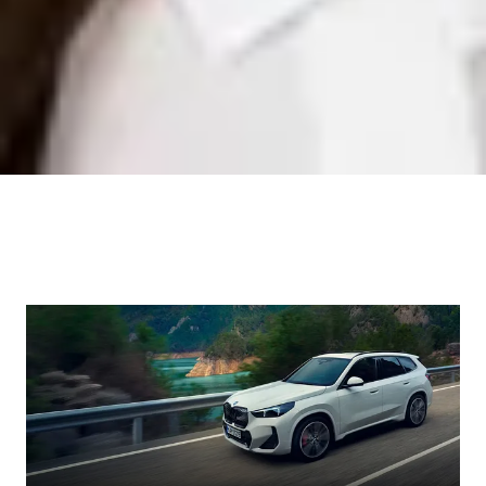
Kontakt speichern
Madeleine Burkhardt
Serviceassistentin
07221/5088-430
burkhardt@ahg-mobile.de
Kontakt speichern