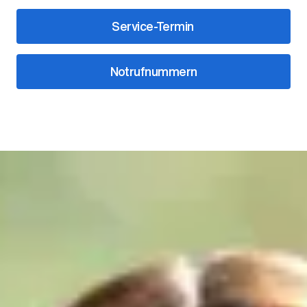
Service-Termin
Notrufnummern
Unsere Ansprechpartner
Leitung
Raphael Wörner
Filialleiter After Sales
07221/5088-0
woerner@ahg-mobile.de
Kontakt speichern
Christoph Post
Regionalleiter Vertrieb