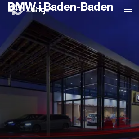
BMW i Baden-Baden
Aktion
Unternehmen
Standorte
Karriere
News