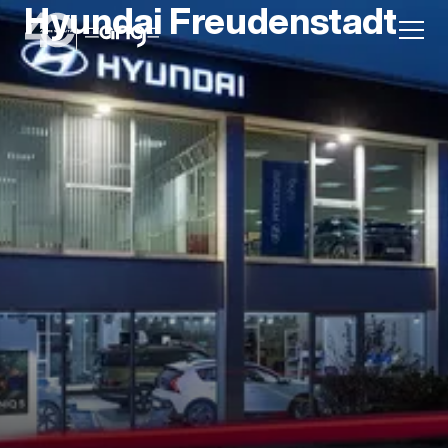
Hyundai Freudenstadt
Aktion
Unternehmen
Standorte
Karriere
News