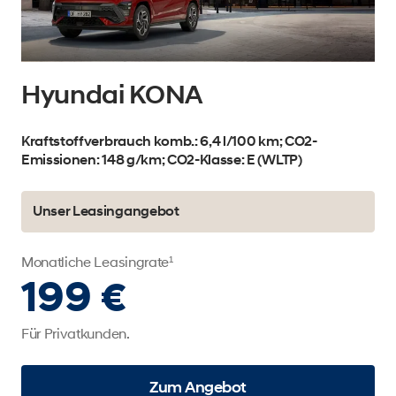
Hyundai KONA
H
Kraftstoffverbrauch komb.: 6,4 l/100 km; CO2-
Kra
Emissionen: 148 g/km; CO2-Klasse: E (WLTP)
Emi
Unser Leasingangebot
U
Monatliche Leasingrate¹
Mon
199 €
1
Für Privatkunden.
Für
Zum Angebot