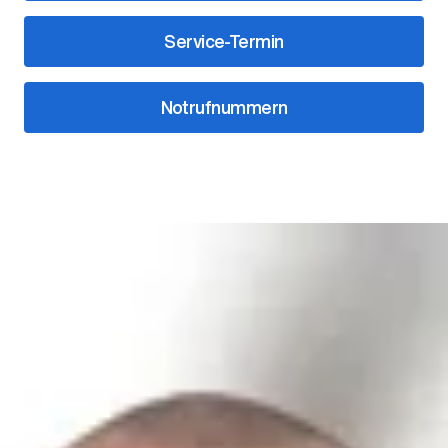
Service-Termin
Notrufnummern
Unsere Ansprechpartner
Leitung
John-Paul Wackenhut
Filialleiter Vertrieb
07441/9162-0
wackenhut@ahg-mobile.de
Kontakt speichern
Markus Schwantes
Filialleiter After Sales