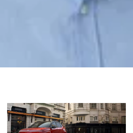
Tarik Durmaz
Teilevertriebsleiter
07441/9162-90
t.durmaz@ahg-mobile.de
Kontakt speichern
Heiko Pagel
Teilefachverkäufer
07441/9162-91
h.pagel@ahg-mobile.de
Kontakt speichern