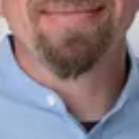
07441/9162-26
Andres@ahg-mobile.de
Kontakt speichern
Kristian Dragicevic
Serviceberater
07441/9162-12
k.dragicevic@ahg-mobile.de
Kontakt speichern
Kornelia Bonoch
Serviceassistentin
07441/9162-66
bonoch@ahg-mobile.de
Kontakt speichern
Emma Grüter
Serviceassistentin
07441/9162-14
e.grueter@ahg-mobile.de
Kontakt speichern
Teile und Zubehör