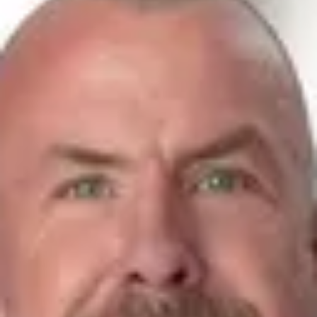
07441/9162-0
schwantes@ahg-mobile.de
Kontakt speichern
Neue Automobile
Goncalo Goncalves Matos
Juniorverkäufer
07441/9162-15
g.matos@ahg-mobile.de
Kontakt speichern
Julia Nilga
Vertriebsassistentin
07441/9162-16
nilga@ahg-mobile.de
Kontakt speichern
Service
Robin Andres
Serviceberater