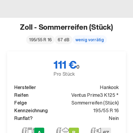
Zoll - Sommerreifen (Stück)
Der neue BMW X5.
195/55 R 16
67 dB
wenig vorrätig
Geschaffen, um vorauszugehen.
111 €
0
Pro Stück
Hersteller
Hankook
Reifen
Ventus Prime3 K125 *
Felge
Sommerreifen (Stück)
Kennzeichnung
195/55 R 16
Runflat?
Nein
A
B
67