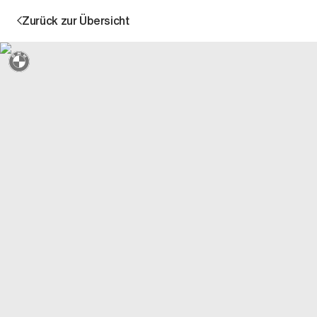
Zurück zur Übersicht
Sternmarkiert + 3 Jahre Garantie
Aktion
Unternehmen
Standorte
Karriere
News