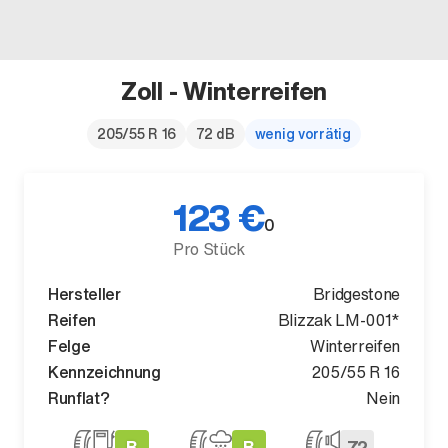
Zoll - Winterreifen
Der neue BMW X5.
205/55 R 16
72 dB
wenig vorrätig
Geschaffen, um vorauszugehen.
123 €
0
Pro Stück
Hersteller
Bridgestone
Reifen
Blizzak LM-001*
Felge
Winterreifen
Kennzeichnung
205/55 R 16
Runflat?
Nein
B
B
72