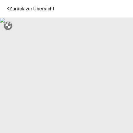
Zurück zur Übersicht
Sternmarkiert + 3 Jahre Garantie
Aktion
Unternehmen
Standorte
Karriere
News