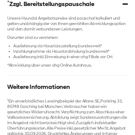
*
Zzgl. Bereitstellungspauschale
Unsere Hyundai Angebotspreise sind pauschal kalkuliert und
gelten unabhängig der von Ihnen gewählten Abwicklungsoption
und den damit verbundenen Leistungen.
Darunter sind zu verstehen:
Auslieferung via Haustürzustellung bundesweit*
Inzahlungnahme via Haustürabholung bundesweit*
Auslieferung inkl. Einweisung in einer ahg Filiale vor Ort
*Abwicklung über unser ahg Online Autohaus.
Weitere Informationen
1
Ein unverbindliches Leasingbeispiel der Allane SE, Parkring 33,
85748 Garching bei München. Verbraucher haben ein
gesetzliches Widerrufsrecht. Verpflichtung zum Abschluss einer
Vollkaskoversicherung. Abbildung zeigt Sonderausstattungen die
im Angebot nicht berücksichtigt sind. Zuzüglich individueller
Überführungskosten. Alle Preise inkl. gesetzlicher MwSt. Angebot
gültig bis 30.09.2026. Druckfehler, Änderungen und Irrtümer