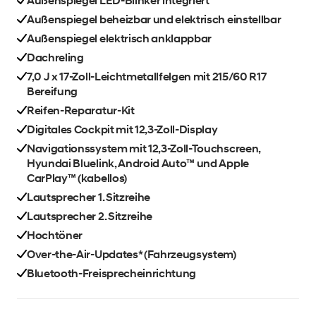
Außenspiegel LED-Blinker integriert
Außenspiegel beheizbar und elektrisch einstellbar
Außenspiegel elektrisch anklappbar
Dachreling
7,0 J x 17-Zoll-Leichtmetallfelgen mit 215/60 R17
Bereifung
Reifen-Reparatur-Kit
Digitales Cockpit mit 12,3-Zoll-Display
Navigationssystem mit 12,3-Zoll-Touchscreen,
Hyundai Bluelink, Android Auto™ und Apple
CarPlay™ (kabellos)
Lautsprecher 1. Sitzreihe
Lautsprecher 2. Sitzreihe
Hochtöner
Over-the-Air-Updates* (Fahrzeugsystem)
Bluetooth-Freisprecheinrichtung