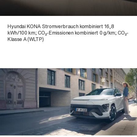
Hyundai KONA Stromverbrauch kombiniert 16,8
kWh/100 km; CO₂-Emissionen kombiniert 0 g/km; CO₂-
Klasse A (WLTP)
Der neue BMW X5.
Geschaffen, um vorauszugehen.