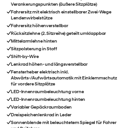
Verankerungspunkten (äußere Sitzplätze)
Fahrersitz mit elektrisch einstellbarer Zwei-Wege
Lendenwirbelstütze
Fahrersitz höhenverstellbar
Rücksitzlehne (2. Sitzreihe) geteilt umklappbar
Mittelarmlehne hinten
Sitzpolsterung in Stoff
Shift-by-Wire
Lenkrad höhen- und längsverstellbar
Fensterheber elektrisch inkl.
Abwärts-/Aufwärtsautomatik mit Einklemmschutz
für vordere Sitzplätze
LED-Innenraumbeleuchtung vorne
LED-Innenraumbeleuchtung hinten
Variabler Gepäckraumboden
Dreispeichenlenkrad in Leder
Sonnenblende mit beleuchtetem Spiegel für Fahrer