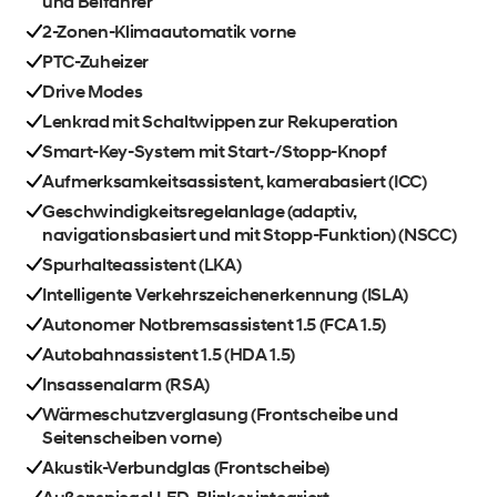
und Beifahrer
2-Zonen-Klimaautomatik vorne
PTC-Zuheizer
Drive Modes
Lenkrad mit Schaltwippen zur Rekuperation
Smart-Key-System mit Start-/Stopp-Knopf
Aufmerksamkeitsassistent, kamerabasiert (ICC)
Geschwindigkeitsregelanlage (adaptiv,
navigationsbasiert und mit Stopp-Funktion) (NSCC)
Spurhalteassistent (LKA)
Intelligente Verkehrszeichenerkennung (ISLA)
Autonomer Notbremsassistent 1.5 (FCA 1.5)
Autobahnassistent 1.5 (HDA 1.5)
Insassenalarm (RSA)
Wärmeschutzverglasung (Frontscheibe und
Seitenscheiben vorne)
Akustik-Verbundglas (Frontscheibe)