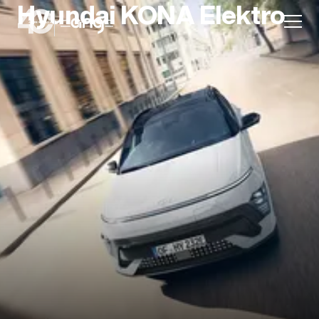
Hyundai KONA Elektro
Aktion
Unternehmen
Standorte
Karriere
News