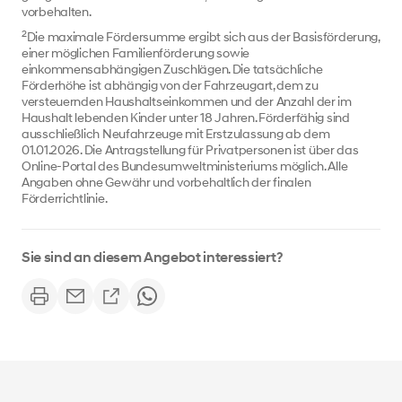
vorbehalten.
2
Die maximale Fördersumme ergibt sich aus der Basisförderung,
einer möglichen Familienförderung sowie
einkommensabhängigen Zuschlägen. Die tatsächliche
Förderhöhe ist abhängig von der Fahrzeugart, dem zu
versteuernden Haushaltseinkommen und der Anzahl der im
Haushalt lebenden Kinder unter 18 Jahren. Förderfähig sind
ausschließlich Neufahrzeuge mit Erstzulassung ab dem
01.01.2026. Die Antragstellung für Privatpersonen ist über das
Online-Portal des Bundesumweltministeriums möglich. Alle
Angaben ohne Gewähr und vorbehaltlich der finalen
Förderrichtlinie.
Sie sind an diesem Angebot interessiert?