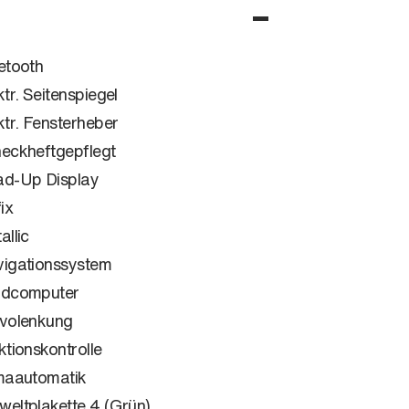
etooth
ktr. Seitenspiegel
ktr. Fensterheber
eckheftgepflegt
d-Up Display
ix
allic
igationssystem
rdcomputer
volenkung
ktionskontrolle
maautomatik
eltplakette 4 (Grün)