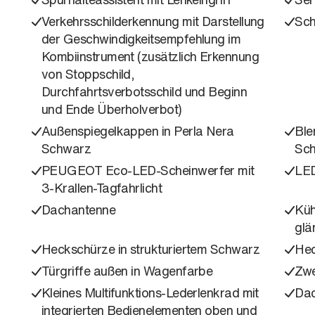
Verkehrsschilderkennung mit Darstellung
Sch
der Geschwindigkeitsempfehlung im
Kombiinstrument (zusätzlich Erkennung
von Stoppschild,
Durchfahrtsverbotsschild und Beginn
und Ende Überholverbot)
Außenspiegelkappen in Perla Nera
Ble
Schwarz
Sc
PEUGEOT Eco-LED-Scheinwerfer mit
LED
3-Krallen-Tagfahrlicht
Dachantenne
Küh
glä
Heckschürze in strukturiertem Schwarz
Hec
Türgriffe außen in Wagenfarbe
Zwe
Kleines Multifunktions-Lederlenkrad mit
Dac
integrierten Bedienelementen oben und