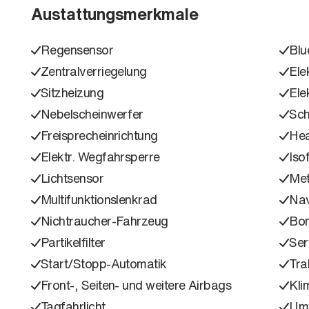
Austattungsmerkmale
Regensensor
Blu
Zentralverriegelung
Ele
Sitzheizung
Ele
Nebelscheinwerfer
Sch
Freisprecheinrichtung
Hea
Elektr. Wegfahrsperre
Isof
Lichtsensor
Met
Multifunktionslenkrad
Nav
Nichtraucher-Fahrzeug
Bo
Partikelfilter
Ser
Start/Stopp-Automatik
Tra
Front-, Seiten- und weitere Airbags
Kli
Tagfahrlicht
Umw