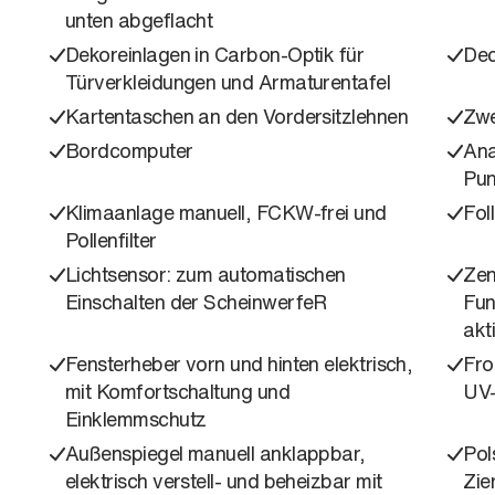
unten abgeflacht
Dekoreinlagen in Carbon-Optik für
Dec
Türverkleidungen und Armaturentafel
Kartentaschen an den Vordersitzlehnen
Zwe
Bordcomputer
Ana
Pun
Klimaanlage manuell, FCKW-frei und
Fol
Pollenfilter
Lichtsensor: zum automatischen
Zen
Einschalten der ScheinwerfeR
Fun
akt
Fensterheber vorn und hinten elektrisch,
Fro
mit Komfortschaltung und
UV-
Einklemmschutz
Außenspiegel manuell anklappbar,
Pol
elektrisch verstell- und beheizbar mit
Zie