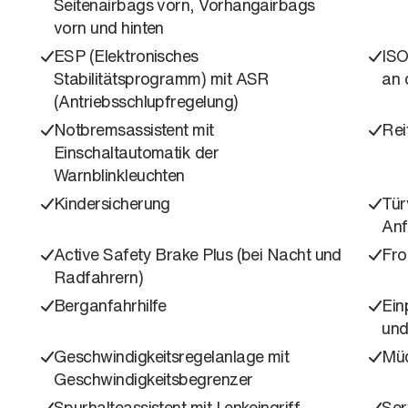
Seitenairbags vorn, Vorhangairbags
vorn und hinten
ESP (Elektronisches
ISO
Stabilitätsprogramm) mit ASR
an 
(Antriebsschlupfregelung)
Notbremsassistent mit
Rei
Einschaltautomatik der
Warnblinkleuchten
Kindersicherung
Tür
Anf
Active Safety Brake Plus (bei Nacht und
Fro
Radfahrern)
Berganfahrhilfe
Ein
und
Geschwindigkeitsregelanlage mit
Müd
Geschwindigkeitsbegrenzer
Spurhalteassistent mit Lenkeingriff
Ser