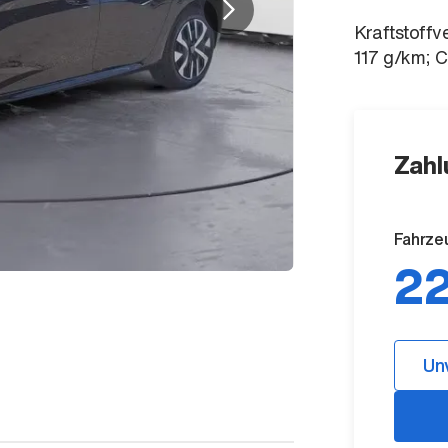
Kraftstoffv
117 g/km; 
Zahl
Fahrze
22
Un