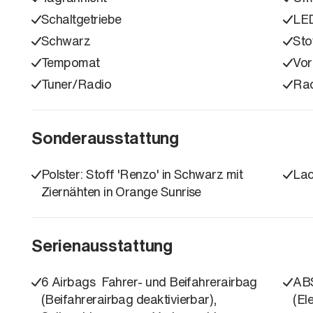
Schaltgetriebe
LED
Schwarz
Sto
Tempomat
Vor
Tuner/Radio
Ra
Sonderausstattung
Polster: Stoff 'Renzo' in Schwarz mit
Lac
Ziernähten in Orange Sunrise
Serienausstattung
6 Airbags  Fahrer- und Beifahrerairbag
ABS
(Beifahrerairbag deaktivierbar),
(El