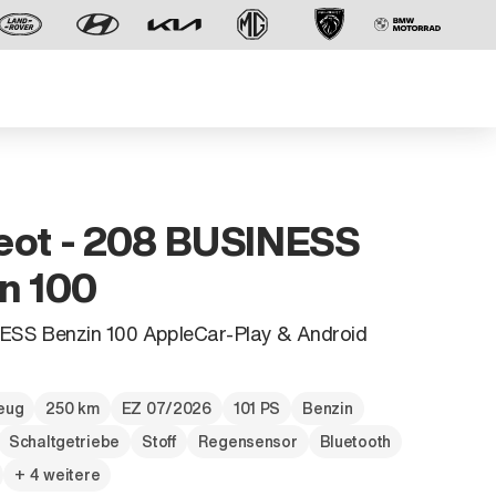
eot - 208 BUSINESS
n 100
Der neue BMW X5.
SS Benzin 100 AppleCar-Play & Android
Geschaffen, um vorauszugehen.
zeug
250 km
EZ 07/2026
101 PS
Benzin
Schaltgetriebe
Stoff
Regensensor
Bluetooth
+ 4 weitere