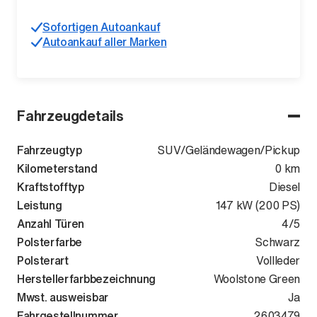
Sofortigen Autoankauf
Autoankauf aller Marken
Fahrzeugdetails
Fahrzeugtyp
SUV/Geländewagen/Pickup
Kilometerstand
0 km
Kraftstofftyp
Diesel
Leistung
147 kW (200 PS)
Anzahl Türen
4/5
Polsterfarbe
Schwarz
Polsterart
Vollleder
Herstellerfarbbezeichnung
Woolstone Green
Mwst. ausweisbar
Ja
Fahrgestellnummer
SALEA7BW2T
2603479