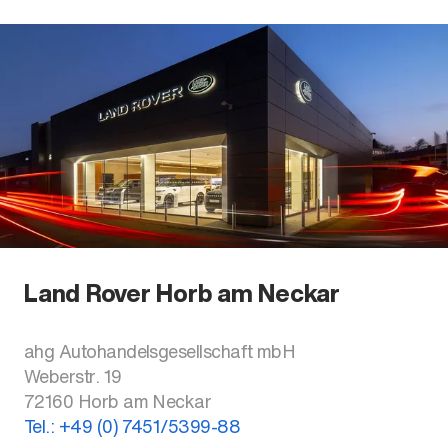
Land Rover Horb am Neckar
ahg Autohandelsgesellschaft mbH
Weberstr. 19
72160
Horb am Neckar
Tel.:
+49 (0) 7451/5399-88