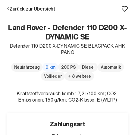
Zurück zur Übersicht
Land Rover - Defender 110 D200 X-
DYNAMIC SE
Defender 110 D200 X-DYNAMIC SE BLACPACK AHK
Aktion
PANO
Neufahrzeug
0 km
200 PS
Diesel
Automatik
Vollleder
+ 8 weitere
Kraftstoffverbrauch komb.: 7,2 l/100 km; CO2-
Emissionen: 150 g/km; CO2-Klasse: E (WLTP)
Unternehmen
Standorte
Karriere
Zahlungsart
News