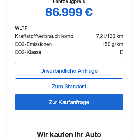
Fahrzeugpreis
86.999 €
WLTP
Kraftstoffverbrauch komb.
7,2 l/100 km
Der neue BMW X5.
CO2-Emissionen
150 g/km
Geschaffen, um vorauszugehen.
CO2-Klasse
E
Unverbindliche Anfrage
Zum Standort
Zur Kaufanfrage
Wir kaufen Ihr Auto