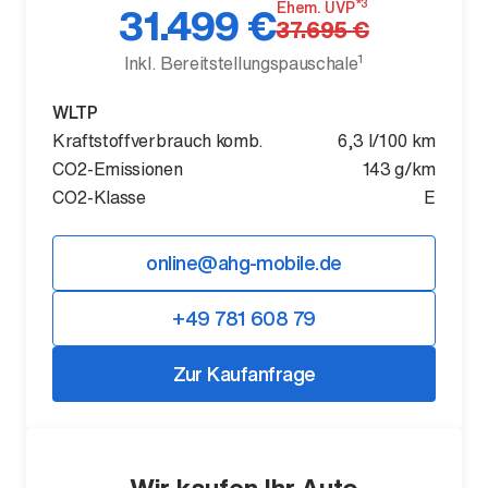
*3
Ehem. UVP
31.499 €
37.695 €
1
Inkl. Bereitstellungspauschale
WLTP
Kraftstoffverbrauch komb.
6,3 l/100 km
Der neue BMW X5.
CO2-Emissionen
143 g/km
Geschaffen, um vorauszugehen.
CO2-Klasse
E
online@ahg-mobile.de
+49 781 608 79
Zur Kaufanfrage