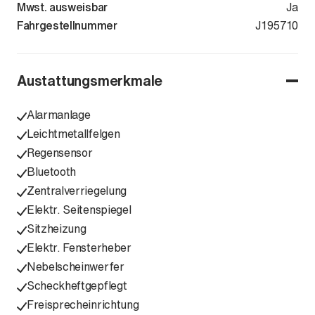
Mwst. ausweisbar
Ja
Fahrgestellnummer
TMAH181E0T
J195710
Austattungsmerkmale
Alarmanlage
Leichtmetallfelgen
Regensensor
Bluetooth
Zentralverriegelung
Elektr. Seitenspiegel
Sitzheizung
Elektr. Fensterheber
Nebelscheinwerfer
Scheckheftgepflegt
Freisprecheinrichtung