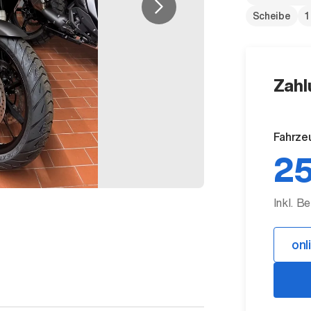
Scheibe
1
Zahl
Fahrze
25
Inkl. B
onl