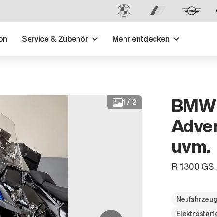
on
Service & Zubehör
Mehr entdecken
BMW 
1
/
2
Adven
uvm.
R 1300 GS 
Neufahrzeu
Elektrostart