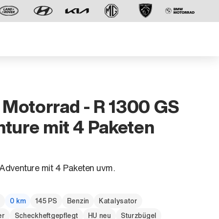
Motorrad - R 1300 GS
ture mit 4 Paketen
Der neue BMW X5.
Geschaffen, um vorauszugehen.
Adventure mit 4 Paketen uvm.
g
0 km
145 PS
Benzin
Katalysator
er
Scheckheftgepflegt
HU neu
Sturzbügel