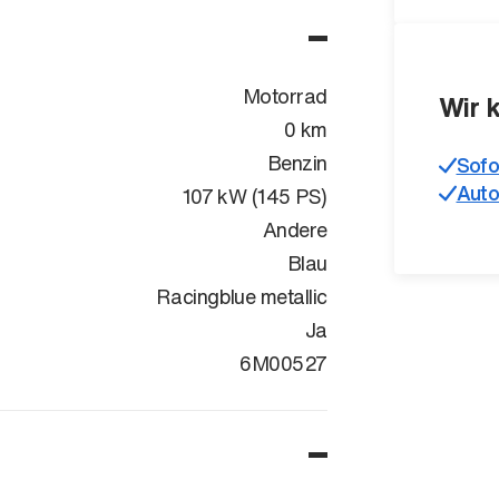
Motorrad
Wir 
0 km
Benzin
Sofo
Auto
107 kW (145 PS)
Andere
Blau
Racingblue metallic
Ja
WB10M3109S
6M00527