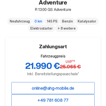
Adventure
R 1300 GS Adventure
Neufahrzeug
0 km
145 PS
Benzin
Katalysator
Elektrostarter
+ 8 weitere
Der neue BMW X5.
Geschaffen, um vorauszugehen.
Zahlungsart
Fahrzeugpreis
*4
UVP
21.990 €
25.065 €
1
Inkl. Bereitstellungspauschale
online@ahg-mobile.de
+49 781 608 77