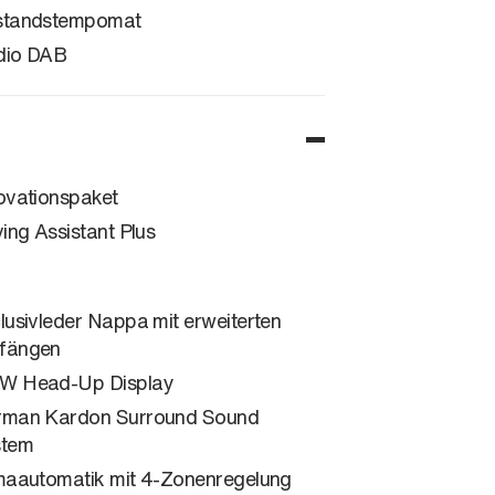
standstempomat
dio DAB
ovationspaket
ving Assistant Plus
lusivleder Nappa mit erweiterten
fängen
W Head-Up Display
man Kardon Surround Sound
stem
maautomatik mit 4-Zonenregelung