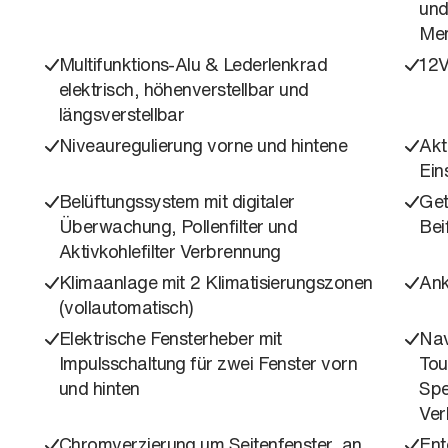
und
Me
Multifunktions-Alu & Lederlenkrad
12V
elektrisch, höhenverstellbar und
längsverstellbar
Niveauregulierung vorne und hintene
Akt
Ein
Belüftungssystem mit digitaler
Get
Überwachung, Pollenfilter und
Bei
Aktivkohlefilter Verbrennung
Klimaanlage mit 2 Klimatisierungszonen
Ank
(vollautomatisch)
Elektrische Fensterheber mit
Nav
Impulsschaltung für zwei Fenster vorn
Tou
und hinten
Spe
Ver
Chromverzierung um Seitenfenster, an
Ent