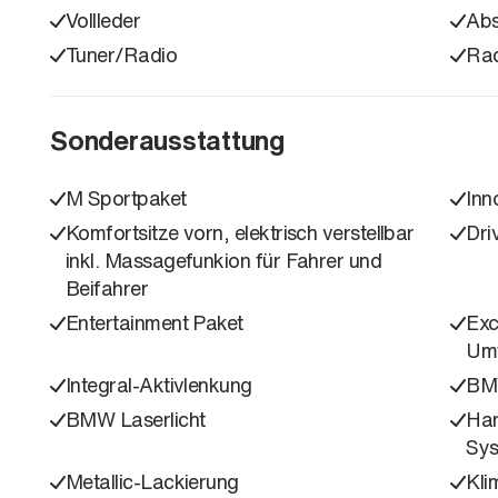
Vollleder
Ab
Tuner/Radio
Ra
Sonderausstattung
M Sportpaket
Inn
Komfortsitze vorn, elektrisch verstellbar
Dri
inkl. Massagefunkion für Fahrer und
Beifahrer
Entertainment Paket
Exc
Um
Integral-Aktivlenkung
BM
BMW Laserlicht
Har
Sy
Metallic-Lackierung
Kli