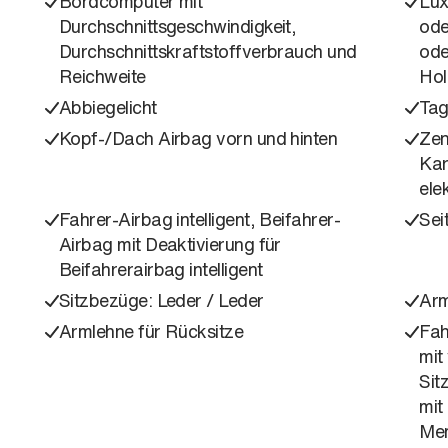
Bordcomputer mit
Lux
Durchschnittsgeschwindigkeit,
ode
Durchschnittskraftstoffverbrauch und
ode
Reichweite
Hol
Abbiegelicht
Tag
Kopf-/Dach Airbag vorn und hinten
Zen
Kar
ele
Fahrer-Airbag intelligent, Beifahrer-
Sei
Airbag mit Deaktivierung für
Beifahrerairbag intelligent
Sitzbezüge: Leder / Leder
Arm
Armlehne für Rücksitze
Fah
mit
Sit
mit
Mem