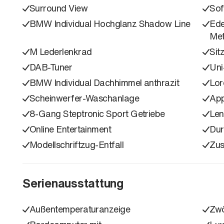
Surround View
Sof
BMW Individual Hochglanz Shadow Line
Ede
Met
M Lederlenkrad
Sit
DAB-Tuner
Uni
BMW Individual Dachhimmel anthrazit
Lor
Scheinwerfer-Waschanlage
App
8-Gang Steptronic Sport Getriebe
Len
Online Entertainment
Dur
Modellschriftzug-Entfall
Zus
Serienausstattung
Außentemperaturanzeige
Zwö