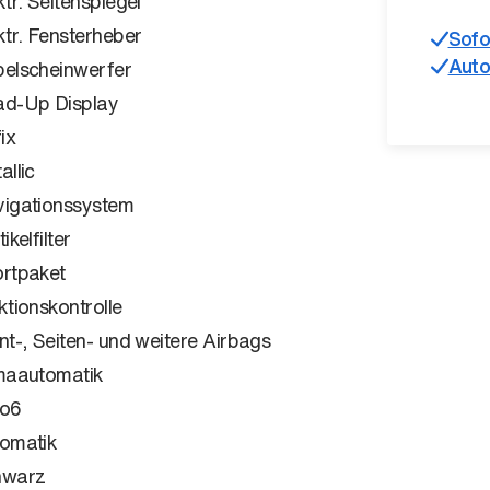
ktr. Seitenspiegel
ktr. Fensterheber
Sofo
Auto
elscheinwerfer
d-Up Display
ix
allic
igationssystem
ikelfilter
rtpaket
ktionskontrolle
nt-, Seiten- und weitere Airbags
maautomatik
ro6
omatik
hwarz