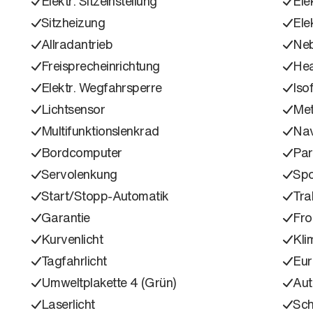
Elektr. Sitzeinstellung
Ele
Sitzheizung
Ele
Allradantrieb
Neb
Freisprecheinrichtung
Hea
Elektr. Wegfahrsperre
Isof
Lichtsensor
Met
Multifunktionslenkrad
Nav
Bordcomputer
Part
Servolenkung
Spo
Start/Stopp-Automatik
Tra
Garantie
Fro
Kurvenlicht
Kli
Tagfahrlicht
Eu
Umweltplakette 4 (Grün)
Aut
Laserlicht
Sc