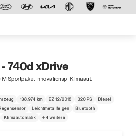
 740d xDrive
 M Sportpaket Innovationsp. Klimaaut.
Der neue BMW X5.
Geschaffen, um vorauszugehen.
hrzeug
138.974 km
EZ 12/2018
320 PS
Diesel
Regensensor
Leichtmetallfelgen
Bluetooth
Klimaautomatik
+ 4 weitere