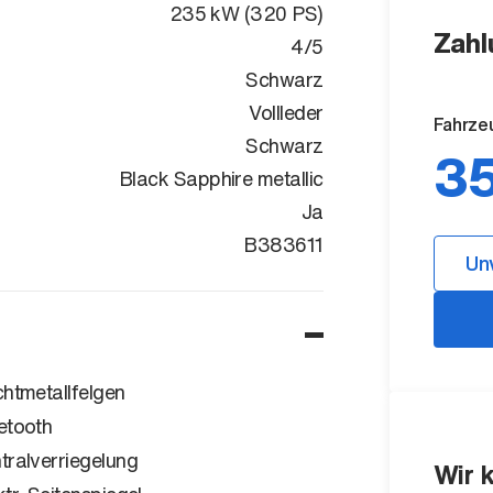
235 kW (320 PS)
Zahl
4/5
Schwarz
Vollleder
Fahrze
Schwarz
35
Black Sapphire metallic
Ja
WBA7C61000
B383611
Un
chtmetallfelgen
etooth
tralverriegelung
Wir 