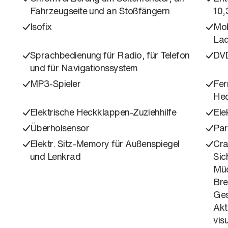
Fahrzeugseite und an Stoßfängern
10,
Isofix
Mob
Lad
Sprachbedienung für Radio, für Telefon
DV
und für Navigationssystem
MP3-Spieler
Fer
Hec
Elektrische Heckklappen-Zuziehhilfe
Ele
Überholsensor
Part
Elektr. Sitz-Memory für Außenspiegel
Cra
und Lenkrad
Sic
Müd
Bre
Ges
Akt
vis