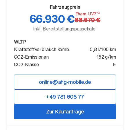
Fahrzeugpreis
*3
Ehem. UVP
66.930 €
88.670 €
1
Inkl. Bereitstellungspauschale
Der neue BMW X5.
WLTP
Geschaffen, um vorauszugehen.
Kraftstoffverbrauch komb.
5,8 l/100 km
CO2-Emissionen
152 g/km
CO2-Klasse
E
online@ahg-mobile.de
+49 781 608 77
Zur Kaufanfrage