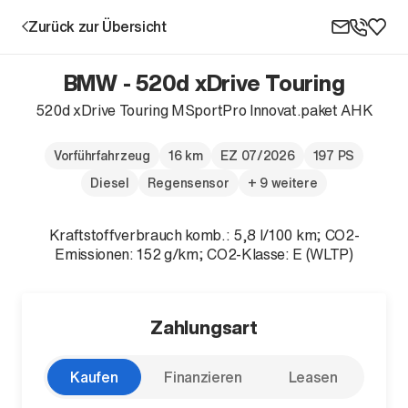
Zurück zur Übersicht
BMW - 520d xDrive Touring
520d xDrive Touring MSportPro Innovat.paket AHK
Aktion
Vorführfahrzeug
16 km
EZ 07/2026
197 PS
Diesel
Regensensor
+ 9 weitere
Kraftstoffverbrauch komb.: 5,8 l/100 km; CO2-
Emissionen: 152 g/km; CO2-Klasse: E (WLTP)
Unternehmen
Zahlungsart
Standorte
Karriere
Kaufen
Finanzieren
Leasen
News