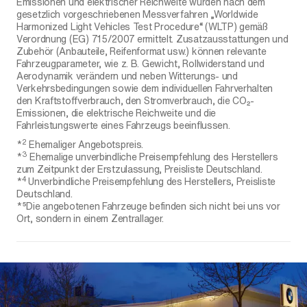
Emissionen und elektrischer Reichweite wurden nach dem
gesetzlich vorgeschriebenen Messverfahren „Worldwide
Harmonized Light Vehicles Test Procedure“ (WLTP) gemäß
Verordnung (EG) 715/2007 ermittelt. Zusatzausstattungen und
Zubehör (Anbauteile, Reifenformat usw.) können relevante
Fahrzeugparameter, wie z. B. Gewicht, Rollwiderstand und
Aerodynamik verändern und neben Witterungs- und
Verkehrsbedingungen sowie dem individuellen Fahrverhalten
den Kraftstoffverbrauch, den Stromverbrauch, die CO₂-
Emissionen, die elektrische Reichweite und die
Fahrleistungswerte eines Fahrzeugs beeinflussen.
2
*
Ehemaliger Angebotspreis.
3
*
Ehemalige unverbindliche Preisempfehlung des Herstellers
zum Zeitpunkt der Erstzulassung, Preisliste Deutschland.
4
*
Unverbindliche Preisempfehlung des Herstellers, Preisliste
Deutschland.
*⁵Die angebotenen Fahrzeuge befinden sich nicht bei uns vor
Ort, sondern in einem Zentrallager.