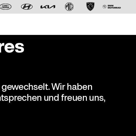
res
r gewechselt. Wir haben
Der neue BMW X5.
tsprechen und freuen uns,
Geschaffen, um vorauszugehen.