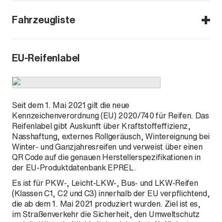
Fahrzeugliste
MG ZS HEV
EU-Reifenlabel
HEV
Seit dem 1. Mai 2021 gilt die neue
Kennzeichenverordnung (EU) 2020/740 für Reifen. Das
Reifenlabel gibt Auskunft über Kraftstoffeffizienz,
Nasshaftung, externes Rollgeräusch, Wintereignung bei
Winter- und Ganzjahresreifen und verweist über einen
QR Code auf die genauen Herstellerspezifikationen in
der EU-Produktdatenbank EPREL.
Es ist für PKW-, Leicht-LKW-, Bus- und LKW-Reifen
(Klassen C1, C2 und C3) innerhalb der EU verpflichtend,
die ab dem 1. Mai 2021 produziert wurden. Ziel ist es,
im Straßenverkehr die Sicherheit, den Umweltschutz