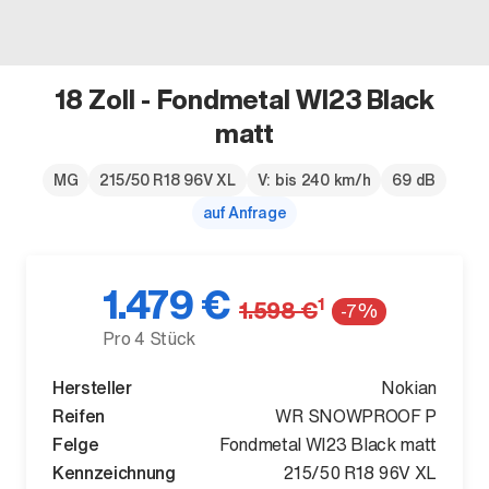
18 Zoll - Fondmetal WI23 Black
matt
Der neue BMW X5.
Geschaffen, um vorauszugehen.
MG
215/50 R18 96V XL
V: bis 240 km/h
69 dB
auf Anfrage
1.479 €
1
1.598 €
-7%
Pro 4 Stück
Hersteller
Nokian
Reifen
WR SNOWPROOF P
Felge
Fondmetal WI23 Black matt
Kennzeichnung
215/50 R18 96V XL