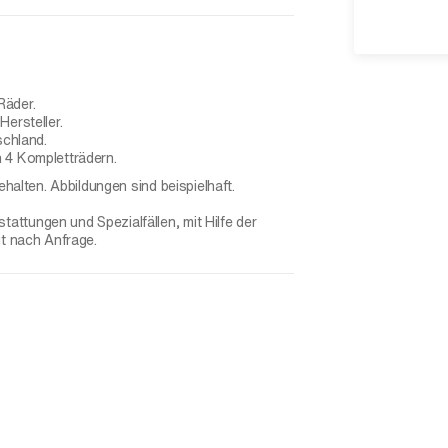
Räder.
ersteller.
schland.
 4 Kompletträdern.
ehalten. Abbildungen sind beispielhaft.
ttungen und Spezialfällen, mit Hilfe der
gt nach Anfrage.