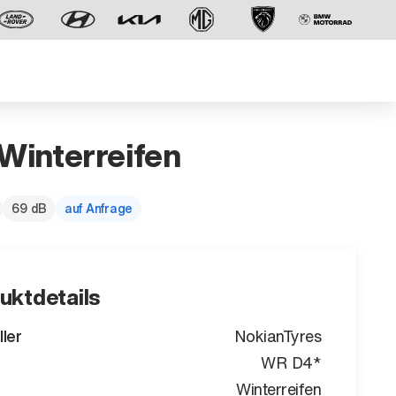
 Winterreifen
69 dB
auf Anfrage
Der neue BMW X5.
Geschaffen, um vorauszugehen.
uktdetails
ller
NokianTyres
WR D4*
Winterreifen