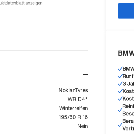
uktdatenblatt anzeigen
BMW
BMW 
Runf
3 Ja
NokianTyres
Kost
Kost
WR D4*
Rein
Winterreifen
Besc
195/60 R 16
Bera
Nein
Vert