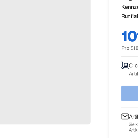
Kennz
Runfla
10
Pro St
Cli
Arti
Art
Sie 
Artik