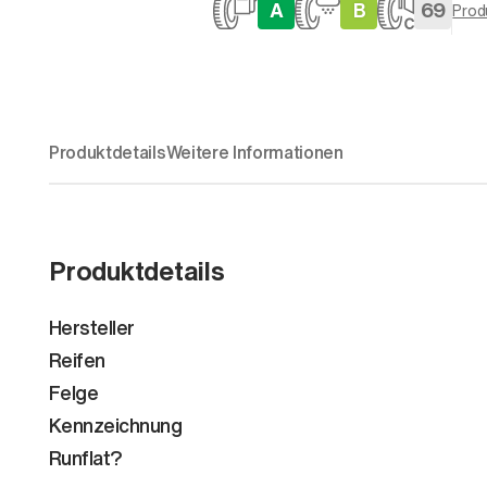
A
B
69
Prod
Produktdetails
Weitere Informationen
Produktdetails
Hersteller
Reifen
Felge
Kennzeichnung
Runflat?