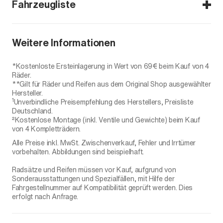
Fahrzeugliste
Niro (SG2)
Weitere Informationen
PHEV / HEV
*Kostenloste Ersteinlagerung in Wert von 69€ beim Kauf von 4
Räder.
**Gilt für Räder und Reifen aus dem Original Shop ausgewählter
Hersteller.
1
Unverbindliche Preisempfehlung des Herstellers, Preisliste
Deutschland.
²Kostenlose Montage (inkl. Ventile und Gewichte) beim Kauf
von 4 Kompletträdern.
Alle Preise inkl. MwSt. Zwischenverkauf, Fehler und Irrtümer
vorbehalten. Abbildungen sind beispielhaft.
Radsätze und Reifen müssen vor Kauf, aufgrund von
Sonderausstattungen und Spezialfällen, mit Hilfe der
Fahrgestellnummer auf Kompatibilität geprüft werden. Dies
erfolgt nach Anfrage.