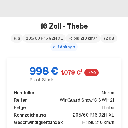
16 Zoll - Thebe
Der neue BMW X5.
Kia
205/60 R16 92H XL
H: bis 210 km/h
72 dB
auf Anfrage
Geschaffen, um vorauszugehen.
998 €
1
1.079 €
-7%
Pro 4 Stück
Hersteller
Nexen
Reifen
WinGuard Snow'G 3 WH21
Felge
Thebe
Kennzeichnung
205/60 R16 92H XL
Geschwindigkeitsindex
H: bis 210 km/h