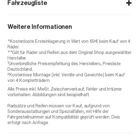
Fahrzeugliste
Niro (SG2)
Weitere Informationen
PHEV / HEV
Niro EV
*Kostenloste Ersteinlagerung in Wert von 69€ beim Kauf von 4
Räder.
**Gilt für Räder und Reifen aus dem Original Shop ausgewählter
Hersteller.
1
Unverbindliche Preisempfehlung des Herstellers, Preisliste
Deutschland.
²Kostenlose Montage (inkl. Ventile und Gewichte) beim Kauf
von 4 Kompletträdern.
Alle Preise inkl. MwSt. Zwischenverkauf, Fehler und Irrtümer
vorbehalten. Abbildungen sind beispielhaft.
Radsätze und Reifen müssen vor Kauf, aufgrund von
Sonderausstattungen und Spezialfällen, mit Hilfe der
Fahrgestellnummer auf Kompatibilität geprüft werden. Dies
erfolgt nach Anfrage.