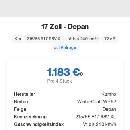
17 Zoll - Depan
Der neue BMW X5.
Kia
215/55 R17 98V XL
V: bis 240 km/h
72 dB
auf Anfrage
Geschaffen, um vorauszugehen.
1.183 €
0
Pro 4 Stück
Hersteller
Kumho
Reifen
WinterCraft WP52
Felge
Depan
Kennzeichnung
215/55 R17 98V XL
Geschwindigkeitsindex
V: bis 240 km/h