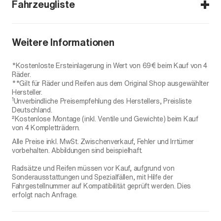
Fahrzeugliste
Niro (SG2)
Weitere Informationen
Niro EV
*Kostenloste Ersteinlagerung in Wert von 69€ beim Kauf von 4
Räder.
**Gilt für Räder und Reifen aus dem Original Shop ausgewählter
Hersteller.
1
Unverbindliche Preisempfehlung des Herstellers, Preisliste
Deutschland.
²Kostenlose Montage (inkl. Ventile und Gewichte) beim Kauf
von 4 Kompletträdern.
Alle Preise inkl. MwSt. Zwischenverkauf, Fehler und Irrtümer
vorbehalten. Abbildungen sind beispielhaft.
Radsätze und Reifen müssen vor Kauf, aufgrund von
Sonderausstattungen und Spezialfällen, mit Hilfe der
Fahrgestellnummer auf Kompatibilität geprüft werden. Dies
erfolgt nach Anfrage.