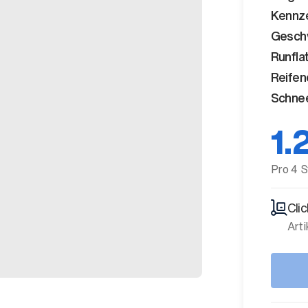
Kennz
Geschw
Runfla
Reifen
Schnee
1.
Pro 4 S
Cli
Arti