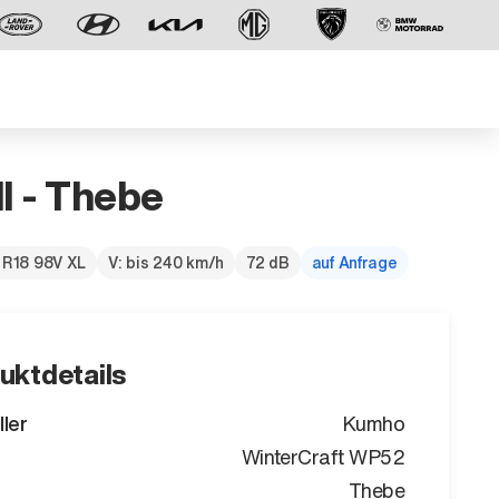
ll - Thebe
 R18 98V XL
V: bis 240 km/h
72 dB
auf Anfrage
Der neue BMW X5.
Geschaffen, um vorauszugehen.
uktdetails
ller
Kumho
WinterCraft WP52
Thebe