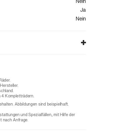
Nein
Ja
Nein
Räder.
ersteller.
schland.
 4 Kompletträdern.
ehalten. Abbildungen sind beispielhaft.
ttungen und Spezialfällen, mit Hilfe der
gt nach Anfrage.