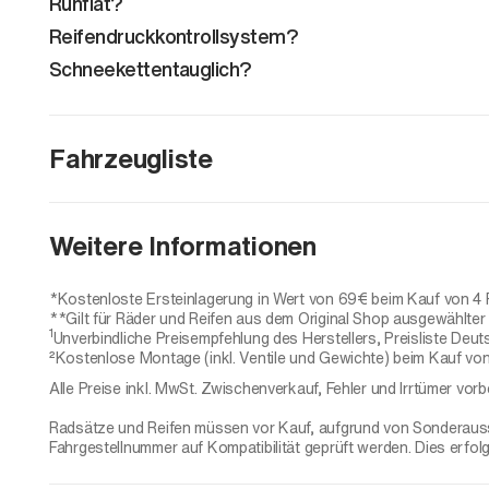
Runflat?
Reifendruckkontrollsystem?
Schneekettentauglich?
Fahrzeugliste
XCeed (bis Modelljahr2024)TPMS
Weitere Informationen
XCeed
*Kostenloste Ersteinlagerung in Wert von 69€ beim Kauf von 4 
**Gilt für Räder und Reifen aus dem Original Shop ausgewählter H
1
Unverbindliche Preisempfehlung des Herstellers, Preisliste Deut
²Kostenlose Montage (inkl. Ventile und Gewichte) beim Kauf von
Alle Preise inkl. MwSt. Zwischenverkauf, Fehler und Irrtümer vorb
Radsätze und Reifen müssen vor Kauf, aufgrund von Sonderaussta
Fahrgestellnummer auf Kompatibilität geprüft werden. Dies erfol