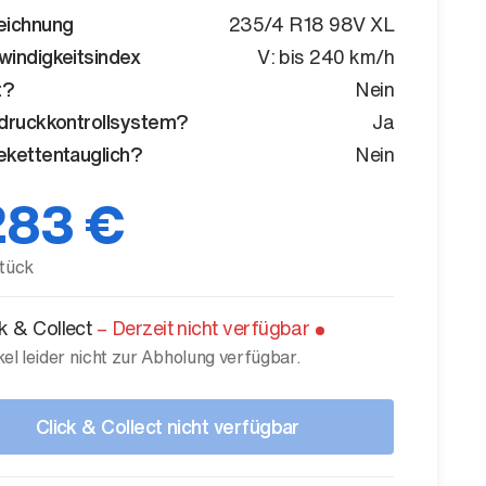
eichnung
235/4 R18 98V XL
indigkeitsindex
V: bis 240 km/h
t?
Nein
druckkontrollsystem?
Ja
kettentauglich?
Nein
283 €
tück
ck & Collect
–
Derzeit nicht verfügbar
kel leider nicht zur Abholung verfügbar.
Click & Collect nicht verfügbar