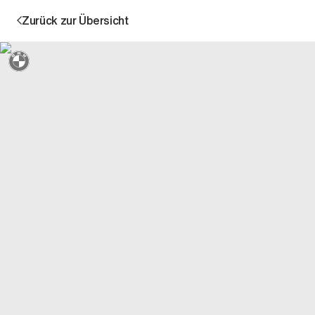
Zurück zur Übersicht
Sternmarkiert + 3 Jahre Garantie
Aktion
Unternehmen
Standorte
Karriere
News