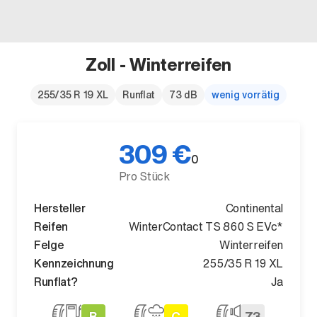
Zoll - Winterreifen
Der neue BMW X5.
255/35 R 19 XL
Runflat
73 dB
wenig vorrätig
Geschaffen, um vorauszugehen.
309 €
0
Pro Stück
Hersteller
Continental
Reifen
WinterContact TS 860 S EVc*
Felge
Winterreifen
Kennzeichnung
255/35 R 19 XL
Runflat?
Ja
B
C
73