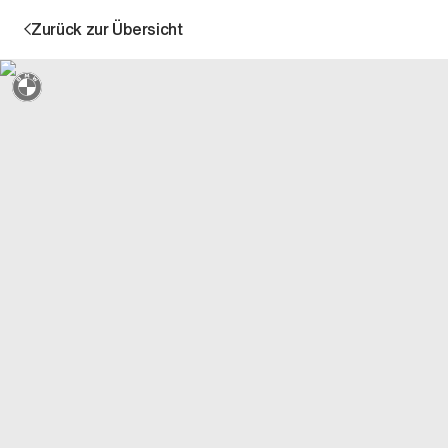
Zurück zur Übersicht
Sternmarkiert + 3 Jahre Garantie
Aktion
Unternehmen
Standorte
Karriere
News