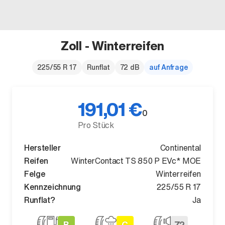
Zoll - Winterreifen
Der neue BMW X5.
225/55 R 17
Runflat
72 dB
auf Anfrage
Geschaffen, um vorauszugehen.
191,01 €
0
Pro Stück
Hersteller
Continental
Reifen
WinterContact TS 850 P EVc* MOE
Felge
Winterreifen
Kennzeichnung
225/55 R 17
Runflat?
Ja
B
C
72