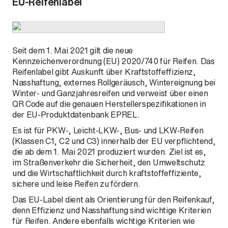
EU-Reifenlabel
220d
216i
218d
218i
Seit dem 1. Mai 2021 gilt die neue
Kennzeichenverordnung (EU) 2020/740 für Reifen. Das
220i
Reifenlabel gibt Auskunft über Kraftstoffeffizienz,
223dX
Nasshaftung, externes Rollgeräusch, Wintereignung bei
223i
Winter- und Ganzjahresreifen und verweist über einen
QR Code auf die genauen Herstellerspezifikationen in
223iX
der EU-Produktdatenbank EPREL.
225eX
Es ist für PKW-, Leicht-LKW-, Bus- und LKW-Reifen
230eX
(Klassen C1, C2 und C3) innerhalb der EU verpflichtend,
die ab dem 1. Mai 2021 produziert wurden. Ziel ist es,
im Straßenverkehr die Sicherheit, den Umweltschutz
und die Wirtschaftlichkeit durch kraftstoffeffiziente,
sichere und leise Reifen zu fördern.
Das EU-Label dient als Orientierung für den Reifenkauf,
denn Effizienz und Nasshaftung sind wichtige Kriterien
für Reifen. Andere ebenfalls wichtige Kriterien wie