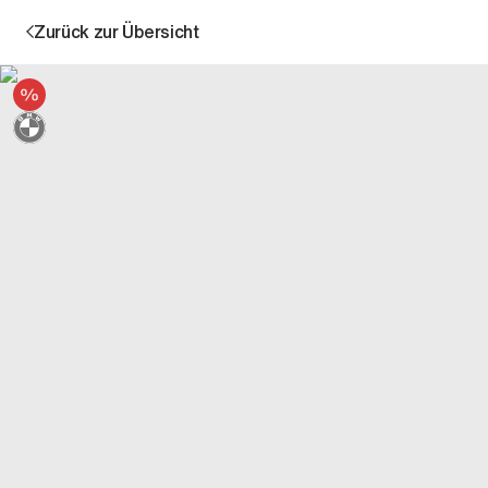
Zurück zur Übersicht
Angebot
Sternmarkiert + 3 Jahre Garantie
Aktion
Unternehmen
Standorte
Karriere
News