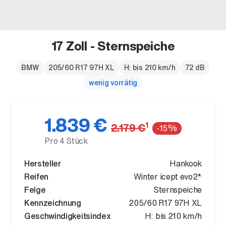
17 Zoll - Sternspeiche
Der neue BMW X5.
BMW
205/60 R17 97H XL
H: bis 210 km/h
72 dB
wenig vorrätig
Geschaffen, um vorauszugehen.
1.839 €
1
2.179 €
-15%
Pro 4 Stück
Hersteller
Hankook
Reifen
Winter icept evo2*
Felge
Sternspeiche
Kennzeichnung
205/60 R17 97H XL
Geschwindigkeitsindex
H: bis 210 km/h