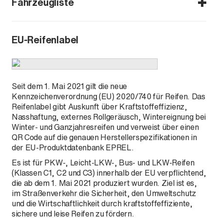
Fahrzeugliste
208e (eP21)
EU-Reifenlabel
e208
Seit dem 1. Mai 2021 gilt die neue
Kennzeichenverordnung (EU) 2020/740 für Reifen. Das
Reifenlabel gibt Auskunft über Kraftstoffeffizienz,
Nasshaftung, externes Rollgeräusch, Wintereignung bei
Winter- und Ganzjahresreifen und verweist über einen
QR Code auf die genauen Herstellerspezifikationen in
der EU-Produktdatenbank EPREL.
Es ist für PKW-, Leicht-LKW-, Bus- und LKW-Reifen
(Klassen C1, C2 und C3) innerhalb der EU verpflichtend,
die ab dem 1. Mai 2021 produziert wurden. Ziel ist es,
im Straßenverkehr die Sicherheit, den Umweltschutz
und die Wirtschaftlichkeit durch kraftstoffeffiziente,
sichere und leise Reifen zu fördern.