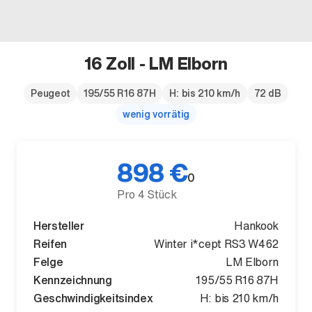
16 Zoll - LM Elborn
Der neue BMW X5.
Peugeot
195/55 R16 87H
H: bis 210 km/h
72 dB
wenig vorrätig
Geschaffen, um vorauszugehen.
898 €
0
Pro 4 Stück
Hersteller
Hankook
Reifen
Winter i*cept RS3 W462
Felge
LM Elborn
Kennzeichnung
195/55 R16 87H
Geschwindigkeitsindex
H: bis 210 km/h