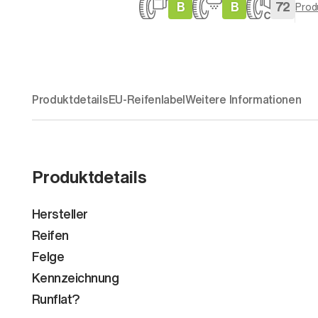
B
B
72
Prod
Produktdetails
EU-Reifenlabel
Weitere Informationen
Produktdetails
Hersteller
Reifen
Felge
Kennzeichnung
Runflat?