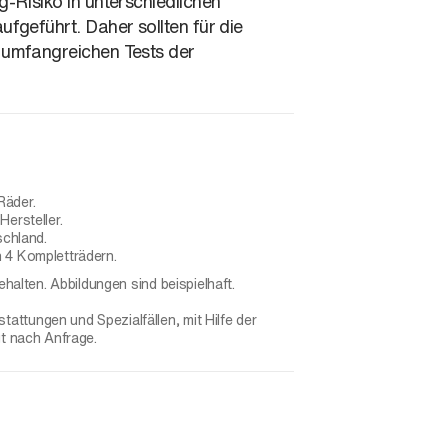
-Risiko in unterschiedlichen
fgeführt. Daher sollten für die
 umfangreichen Tests der
Räder.
ersteller.
schland.
 4 Kompletträdern.
ehalten. Abbildungen sind beispielhaft.
ttungen und Spezialfällen, mit Hilfe der
gt nach Anfrage.