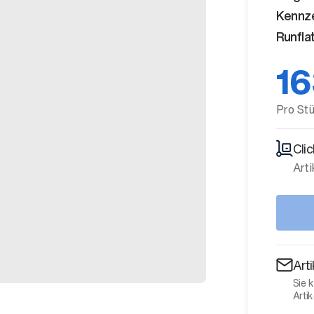
Kennz
Runfla
16
Pro St
Cli
Arti
Art
Sie 
Artik