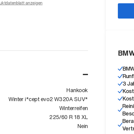
uktdatenblatt anzeigen
BMW
BMW 
Runf
3 Ja
Hankook
Kost
Kost
Winter i*cept evo2 W320A SUV*
Rein
Winterreifen
Besc
225/60 R 18 XL
Bera
Nein
Vert