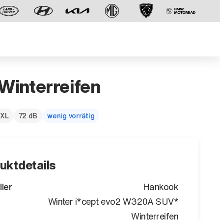
 Winterreifen
 XL
72 dB
wenig vorrätig
Der neue BMW X5.
Geschaffen, um vorauszugehen.
uktdetails
ller
Hankook
Winter i*cept evo2 W320A SUV*
Winterreifen