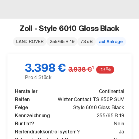
Zoll - Style 6010 Gloss Black
Der neue BMW X5.
LAND ROVER
255/65 R 19
73 dB
auf Anfrage
Geschaffen, um vorauszugehen.
3.398 €
1
3.938 €
-13%
Pro 4 Stück
Hersteller
Continental
Reifen
Winter Contact TS 850P SUV
Felge
Style 6010 Gloss Black
Kennzeichnung
255/65 R 19
Runflat?
Nein
Reifendruckkontrollsystem?
Ja