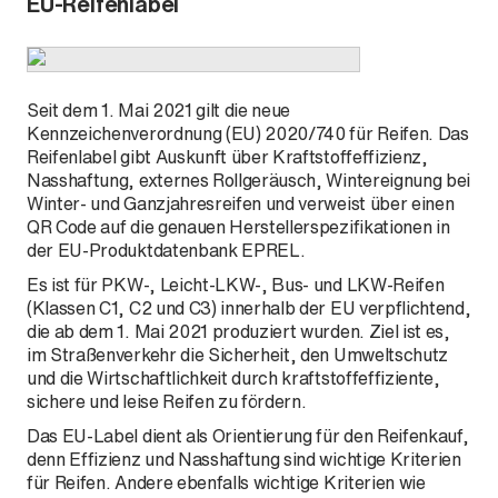
EU-Reifenlabel
Defender
Seit dem 1. Mai 2021 gilt die neue
Kennzeichenverordnung (EU) 2020/740 für Reifen. Das
Reifenlabel gibt Auskunft über Kraftstoffeffizienz,
Nasshaftung, externes Rollgeräusch, Wintereignung bei
Winter- und Ganzjahresreifen und verweist über einen
QR Code auf die genauen Herstellerspezifikationen in
der EU-Produktdatenbank EPREL.
Es ist für PKW-, Leicht-LKW-, Bus- und LKW-Reifen
(Klassen C1, C2 und C3) innerhalb der EU verpflichtend,
die ab dem 1. Mai 2021 produziert wurden. Ziel ist es,
im Straßenverkehr die Sicherheit, den Umweltschutz
und die Wirtschaftlichkeit durch kraftstoffeffiziente,
sichere und leise Reifen zu fördern.
Das EU-Label dient als Orientierung für den Reifenkauf,
denn Effizienz und Nasshaftung sind wichtige Kriterien
für Reifen. Andere ebenfalls wichtige Kriterien wie