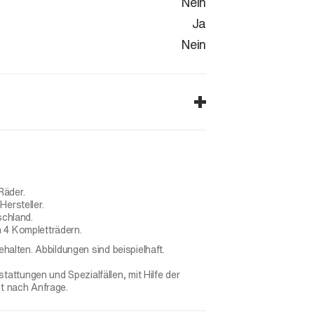
Nein
Ja
Nein
Räder.
ersteller.
schland.
 4 Kompletträdern.
ehalten. Abbildungen sind beispielhaft.
ttungen und Spezialfällen, mit Hilfe der
gt nach Anfrage.