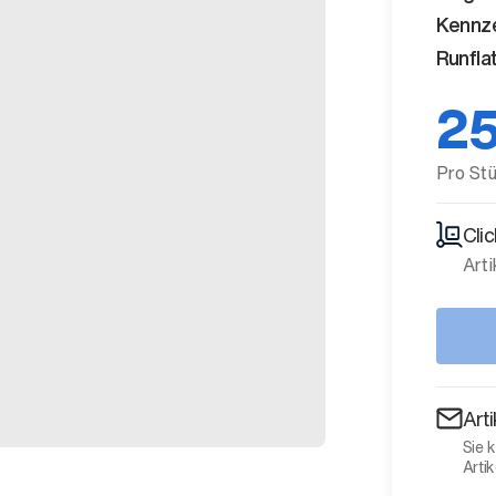
Kennz
Runfla
25
Pro St
Cli
Arti
Art
Sie 
Artik