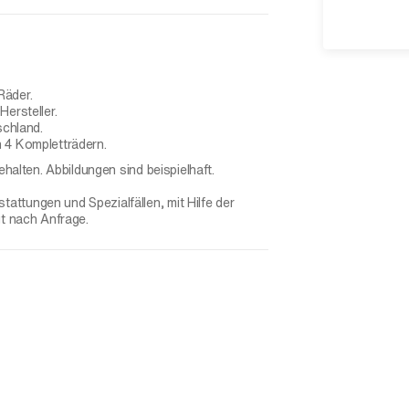
Räder.
ersteller.
schland.
 4 Kompletträdern.
ehalten. Abbildungen sind beispielhaft.
ttungen und Spezialfällen, mit Hilfe der
gt nach Anfrage.