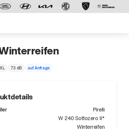
 Winterreifen
 XL
73 dB
auf Anfrage
Der neue BMW X5.
Geschaffen, um vorauszugehen.
uktdetails
ller
Pirelli
W 240 Sottozero II*
Winterreifen