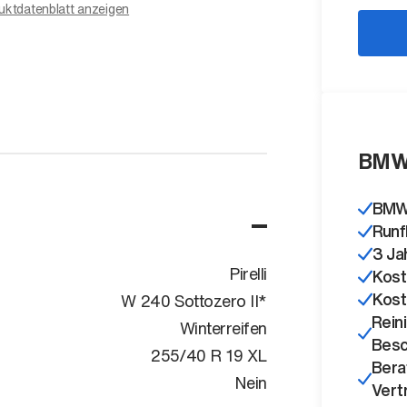
uktdatenblatt anzeigen
BMW
BMW 
Runf
3 Ja
Pirelli
Kost
Kost
W 240 Sottozero II*
Rein
Winterreifen
Besc
255/40 R 19 XL
Bera
Nein
Vert