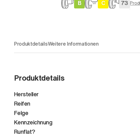
B
C
73
Prod
Produktdetails
Weitere Informationen
Produktdetails
Hersteller
Reifen
Felge
Kennzeichnung
Runflat?