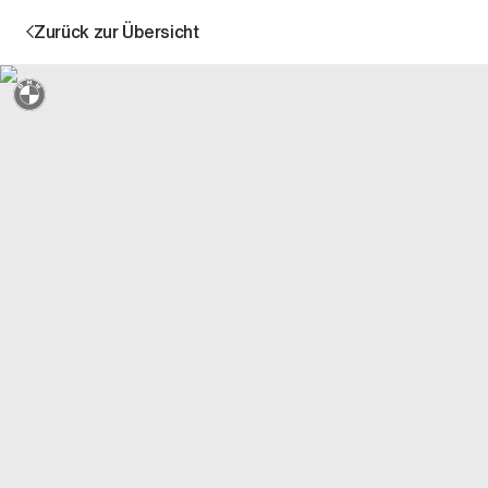
Zurück zur Übersicht
Sternmarkiert + 3 Jahre Garantie
Aktion
Unternehmen
Standorte
Karriere
News