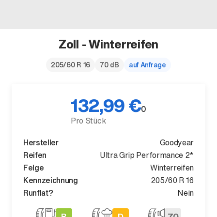
Zoll - Winterreifen
Der neue BMW X5.
205/60 R 16
70 dB
auf Anfrage
Geschaffen, um vorauszugehen.
132,99 €
0
Pro Stück
Hersteller
Goodyear
Reifen
Ultra Grip Performance 2*
Felge
Winterreifen
Kennzeichnung
205/60 R 16
Runflat?
Nein
B
D
70