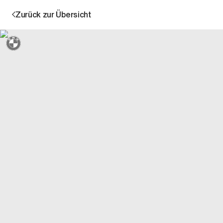
Zurück zur Übersicht
Sternmarkiert + 3 Jahre Garantie
Aktion
Unternehmen
Standorte
Karriere
News