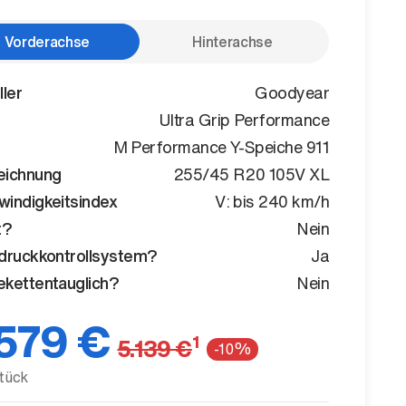
Vorderachse
Hinterachse
ller
Goodyear
Ultra Grip Performance
M Performance Y-Speiche 911
eichnung
255/45 R20 105V XL
indigkeitsindex
V: bis 240 km/h
t?
Nein
druckkontrollsystem?
Ja
kettentauglich?
Nein
579 €
1
5.139 €
-10%
tück