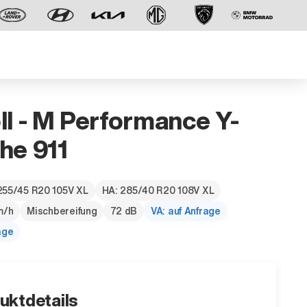
ll - M Performance Y-
he 911
255/45 R20 105V XL
HA: 285/40 R20 108V XL
Der neue BMW X5.
m/h
Mischbereifung
72 dB
VA: auf Anfrage
Geschaffen, um vorauszugehen.
age
uktdetails