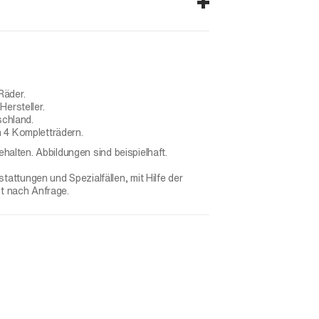
Räder.
ersteller.
schland.
 4 Kompletträdern.
ehalten. Abbildungen sind beispielhaft.
ttungen und Spezialfällen, mit Hilfe der
gt nach Anfrage.