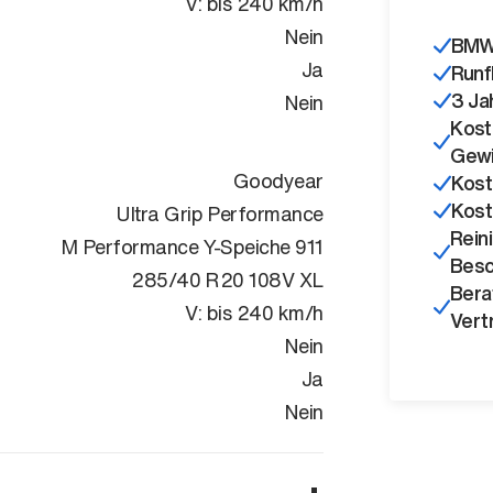
V: bis 240 km/h
Nein
BMW 
Ja
Runf
3 Ja
Nein
Kost
Gewi
Goodyear
Kost
Kost
Ultra Grip Performance
Rein
M Performance Y-Speiche 911
Besc
285/40 R20 108V XL
Bera
V: bis 240 km/h
Vert
Nein
Ja
Nein