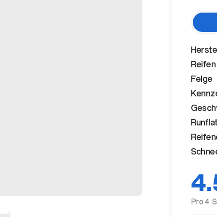
Herste
Reifen
Felge
Kennz
Geschw
Runfla
Reifen
Schnee
4.
Pro 4 S