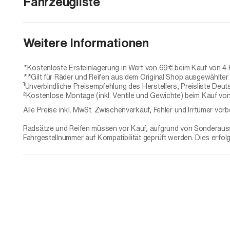
Fahrzeugliste
X3 (G45)
Weitere Informationen
X3 20
X3 30e xDrive
*Kostenloste Ersteinlagerung in Wert von 69€ beim Kauf von 4 
**Gilt für Räder und Reifen aus dem Original Shop ausgewählter H
X3 20 xDrive
1
Unverbindliche Preisempfehlung des Herstellers, Preisliste Deut
²Kostenlose Montage (inkl. Ventile und Gewichte) beim Kauf von
X3 20d xDrive
Alle Preise inkl. MwSt. Zwischenverkauf, Fehler und Irrtümer vorb
X3 30 xDrive
Radsätze und Reifen müssen vor Kauf, aufgrund von Sonderaussta
X3 40d xDrive
Fahrgestellnummer auf Kompatibilität geprüft werden. Dies erfol
X3 M50 xDrive