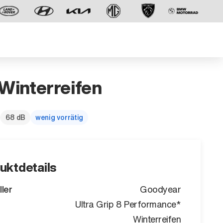
 Winterreifen
68 dB
wenig vorrätig
Der neue BMW X5.
Geschaffen, um vorauszugehen.
uktdetails
ller
Goodyear
Ultra Grip 8 Performance*
Winterreifen