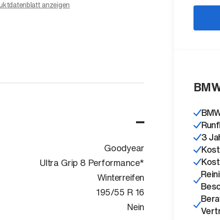
uktdatenblatt anzeigen
BMW
BMW 
Runf
3 Ja
Goodyear
Kost
Kost
Ultra Grip 8 Performance*
Rein
Winterreifen
Besc
195/55 R 16
Bera
Nein
Vert