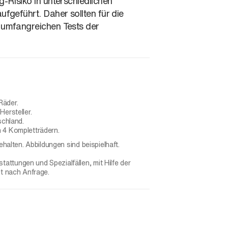
-Risiko in unterschiedlichen
fgeführt. Daher sollten für die
 umfangreichen Tests der
Räder.
ersteller.
schland.
 4 Kompletträdern.
ehalten. Abbildungen sind beispielhaft.
ttungen und Spezialfällen, mit Hilfe der
gt nach Anfrage.