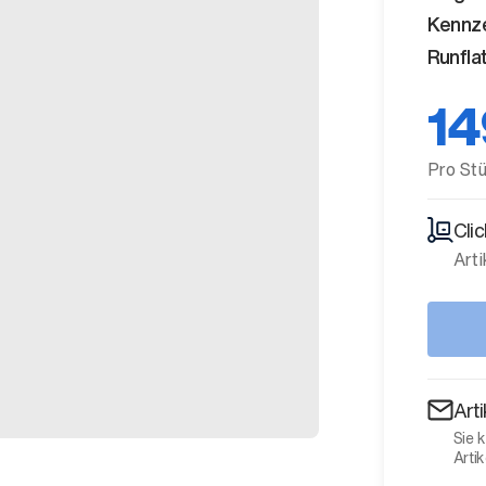
Kennz
Runfla
14
Pro St
Cli
Arti
Art
Sie 
Artik