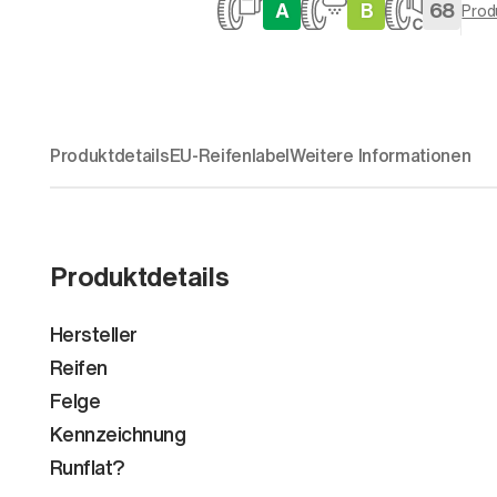
A
B
68
Prod
Produktdetails
EU-Reifenlabel
Weitere Informationen
Produktdetails
Hersteller
Reifen
Felge
Kennzeichnung
Runflat?