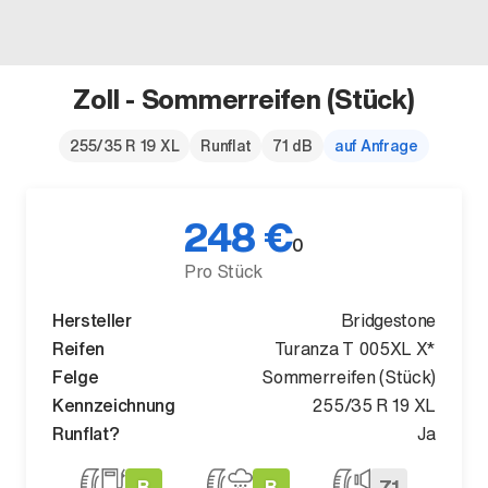
Zoll - Sommerreifen (Stück)
Der neue BMW X5.
255/35 R 19 XL
Runflat
71 dB
auf Anfrage
Geschaffen, um vorauszugehen.
248 €
0
Pro Stück
Hersteller
Bridgestone
Reifen
Turanza T 005XL X*
Felge
Sommerreifen (Stück)
Kennzeichnung
255/35 R 19 XL
Runflat?
Ja
B
B
71