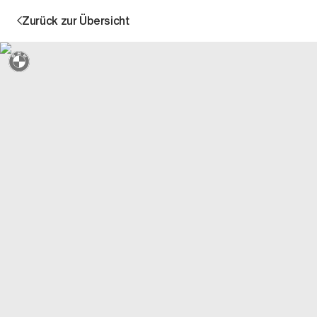
Zurück zur Übersicht
Sternmarkiert + 3 Jahre Garantie
Aktion
Unternehmen
Standorte
Karriere
News