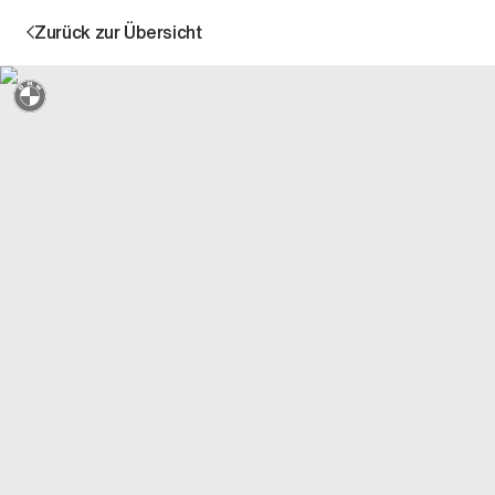
Zurück zur Übersicht
Sternmarkiert + 3 Jahre Garantie
Aktion
Unternehmen
Standorte
Karriere
News