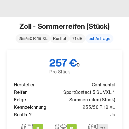
Zoll - Sommerreifen (Stück)
Der neue BMW X5.
255/50 R 19 XL
Runflat
71 dB
auf Anfrage
Geschaffen, um vorauszugehen.
257 €
0
Pro Stück
Hersteller
Continental
Reifen
SportContact 5 SUVXL *
Felge
Sommerreifen (Stück)
Kennzeichnung
255/50 R 19 XL
Runflat?
Ja
B
B
71