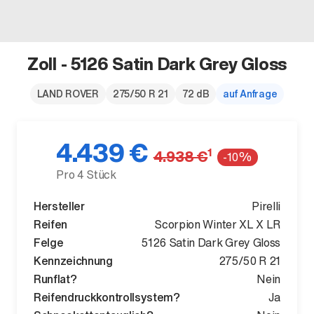
Zoll - 5126 Satin Dark Grey Gloss
Der neue BMW X5.
LAND ROVER
275/50 R 21
72 dB
auf Anfrage
Geschaffen, um vorauszugehen.
4.439 €
1
4.938 €
-10%
Pro 4 Stück
Hersteller
Pirelli
Reifen
Scorpion Winter XL X LR
Felge
5126 Satin Dark Grey Gloss
Kennzeichnung
275/50 R 21
Runflat?
Nein
Reifendruckkontrollsystem?
Ja