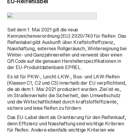
EU-Reifenlabel
L461
Seit dem 1. Mai 2021 gilt die neue
Kennzeichenverordnung (EU) 2020/740 für Reifen. Das
Reifenlabel gibt Auskunft über Kraftstoffeffizienz,
Nasshaftung, externes Rollgeräusch, Wintereignung bei
Winter- und Ganzjahresreifen und verweist über einen
QR Code auf die genauen Herstellerspezifikationen in
der EU-Produktdatenbank EPREL.
Es ist für PKW-, Leicht-LKW-, Bus- und LKW-Reifen
(Klassen C1, C2 und C3) innerhalb der EU verpflichtend,
die ab dem 1. Mai 2021 produziert wurden. Ziel ist es,
im Straßenverkehr die Sicherheit, den Umweltschutz
und die Wirtschaftlichkeit durch kraftstoffeffiziente,
sichere und leise Reifen zu fördern.
Das EU-Label dient als Orientierung für den Reifenkauf,
denn Effizienz und Nasshaftung sind wichtige Kriterien
für Reifen. Andere ebenfalls wichtige Kriterien wie