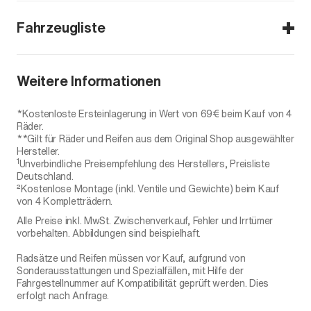
Fahrzeugliste
Defender (L663) ab 2020
Weitere Informationen
Defender
*Kostenloste Ersteinlagerung in Wert von 69€ beim Kauf von 4
Räder.
**Gilt für Räder und Reifen aus dem Original Shop ausgewählter
Hersteller.
1
Unverbindliche Preisempfehlung des Herstellers, Preisliste
Deutschland.
²Kostenlose Montage (inkl. Ventile und Gewichte) beim Kauf
von 4 Kompletträdern.
Alle Preise inkl. MwSt. Zwischenverkauf, Fehler und Irrtümer
vorbehalten. Abbildungen sind beispielhaft.
Radsätze und Reifen müssen vor Kauf, aufgrund von
Sonderausstattungen und Spezialfällen, mit Hilfe der
Fahrgestellnummer auf Kompatibilität geprüft werden. Dies
erfolgt nach Anfrage.