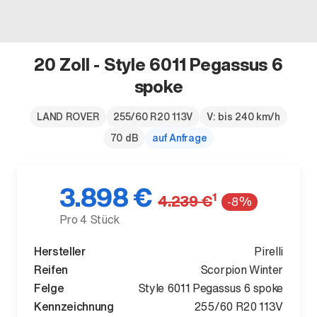
20 Zoll - Style 6011 Pegassus 6
spoke
Der neue BMW X5.
Geschaffen, um vorauszugehen.
LAND ROVER
255/60 R20 113V
V: bis 240 km/h
70 dB
auf Anfrage
3.898 €
1
4.239 €
-8%
Pro 4 Stück
Hersteller
Pirelli
Reifen
Scorpion Winter
Felge
Style 6011 Pegassus 6 spoke
Kennzeichnung
255/60 R20 113V