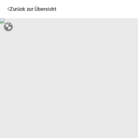
Zurück zur Übersicht
Sternmarkiert + 3 Jahre Garantie
Aktion
Unternehmen
Standorte
Karriere
News