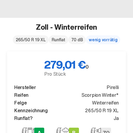
Zoll - Winterreifen
Der neue BMW X5.
265/50 R 19 XL
Runflat
70 dB
wenig vorrätig
Geschaffen, um vorauszugehen.
279,01 €
0
Pro Stück
Hersteller
Pirelli
Reifen
Scorpion Winter*
Felge
Winterreifen
Kennzeichnung
265/50 R 19 XL
Runflat?
Ja
A
B
70