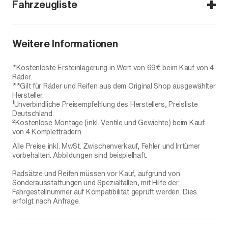
Fahrzeugliste
Tucson NX4
Weitere Informationen
Tucson
Tucson Advantage
*Kostenloste Ersteinlagerung in Wert von 69€ beim Kauf von 4
Tucson Plug in Hybrid
Räder.
**Gilt für Räder und Reifen aus dem Original Shop ausgewählter
Hersteller.
1
Unverbindliche Preisempfehlung des Herstellers, Preisliste
Deutschland.
²Kostenlose Montage (inkl. Ventile und Gewichte) beim Kauf
von 4 Kompletträdern.
Alle Preise inkl. MwSt. Zwischenverkauf, Fehler und Irrtümer
vorbehalten. Abbildungen sind beispielhaft.
Radsätze und Reifen müssen vor Kauf, aufgrund von
Sonderausstattungen und Spezialfällen, mit Hilfe der
Fahrgestellnummer auf Kompatibilität geprüft werden. Dies
erfolgt nach Anfrage.