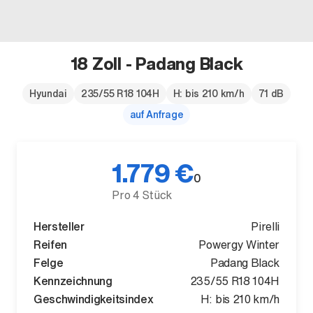
18 Zoll - Padang Black
Der neue BMW X5.
Hyundai
235/55 R18 104H
H: bis 210 km/h
71 dB
auf Anfrage
Geschaffen, um vorauszugehen.
1.779 €
0
Pro 4 Stück
Hersteller
Pirelli
Reifen
Powergy Winter
Felge
Padang Black
Kennzeichnung
235/55 R18 104H
Geschwindigkeitsindex
H: bis 210 km/h