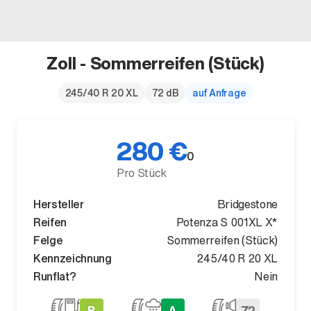
Zoll - Sommerreifen (Stück)
Der neue BMW X5.
245/40 R 20 XL
72 dB
auf Anfrage
Geschaffen, um vorauszugehen.
280 €
0
Pro Stück
Hersteller
Bridgestone
Reifen
Potenza S 001XL X*
Felge
Sommerreifen (Stück)
Kennzeichnung
245/40 R 20 XL
Runflat?
Nein
B
A
72