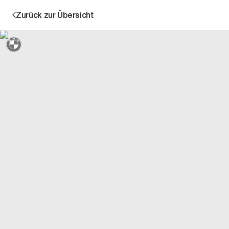
Zurück zur Übersicht
Sternmarkiert + 3 Jahre Garantie
Aktion
Unternehmen
Standorte
Karriere
News