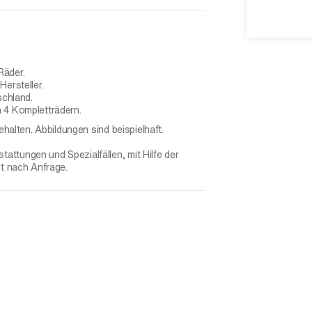
Räder.
ersteller.
schland.
 4 Kompletträdern.
ehalten. Abbildungen sind beispielhaft.
ttungen und Spezialfällen, mit Hilfe der
gt nach Anfrage.