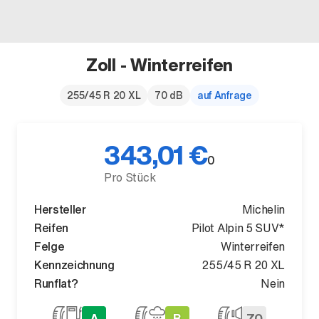
Zoll - Winterreifen
Der neue BMW X5.
255/45 R 20 XL
70 dB
auf Anfrage
Geschaffen, um vorauszugehen.
343,01 €
0
Pro Stück
Hersteller
Michelin
Reifen
Pilot Alpin 5 SUV*
Felge
Winterreifen
Kennzeichnung
255/45 R 20 XL
Runflat?
Nein
A
B
70