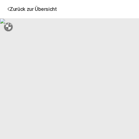
Zurück zur Übersicht
Sternmarkiert + 3 Jahre Garantie
Aktion
Unternehmen
Standorte
Karriere
News