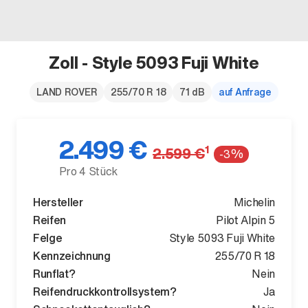
Zoll - Style 5093 Fuji White
Der neue BMW X5.
LAND ROVER
255/70 R 18
71 dB
auf Anfrage
Geschaffen, um vorauszugehen.
2.499 €
1
2.599 €
-3%
Pro 4 Stück
Hersteller
Michelin
Reifen
Pilot Alpin 5
Felge
Style 5093 Fuji White
Kennzeichnung
255/70 R 18
Runflat?
Nein
Reifendruckkontrollsystem?
Ja