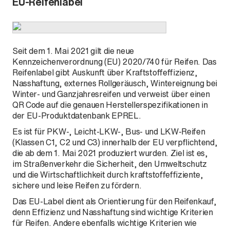
EU-Reifenlabel
Defender
Seit dem 1. Mai 2021 gilt die neue
Kennzeichenverordnung (EU) 2020/740 für Reifen. Das
Reifenlabel gibt Auskunft über Kraftstoffeffizienz,
Nasshaftung, externes Rollgeräusch, Wintereignung bei
Winter- und Ganzjahresreifen und verweist über einen
QR Code auf die genauen Herstellerspezifikationen in
der EU-Produktdatenbank EPREL.
Es ist für PKW-, Leicht-LKW-, Bus- und LKW-Reifen
(Klassen C1, C2 und C3) innerhalb der EU verpflichtend,
die ab dem 1. Mai 2021 produziert wurden. Ziel ist es,
im Straßenverkehr die Sicherheit, den Umweltschutz
und die Wirtschaftlichkeit durch kraftstoffeffiziente,
sichere und leise Reifen zu fördern.
Das EU-Label dient als Orientierung für den Reifenkauf,
denn Effizienz und Nasshaftung sind wichtige Kriterien
für Reifen. Andere ebenfalls wichtige Kriterien wie