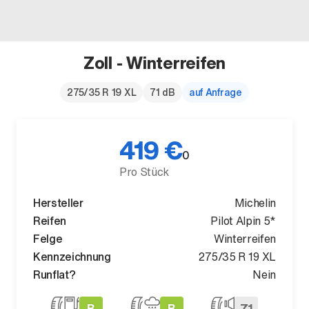
Zoll - Winterreifen
Der neue BMW X5.
275/35 R 19 XL
71 dB
auf Anfrage
Geschaffen, um vorauszugehen.
419 €
0
Pro Stück
Hersteller
Michelin
Reifen
Pilot Alpin 5*
Felge
Winterreifen
Kennzeichnung
275/35 R 19 XL
Runflat?
Nein
B
B
71