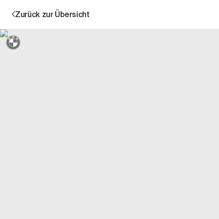
Zurück zur Übersicht
Sternmarkiert + 3 Jahre Garantie
Aktion
Unternehmen
Standorte
Karriere
News