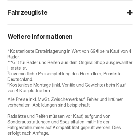
Fahrzeugliste
MINI Countryman (U25)
Weitere Informationen
Countryman C
Countryman D
*Kostenloste Ersteinlagerung in Wert von 69€ beim Kauf von 4
Countryman E
Räder.
**Gilt für Räder und Reifen aus dem Original Shop ausgewählter
Countryman S ALL4
Hersteller.
Countryman SE ALL4
1
Unverbindliche Preisempfehlung des Herstellers, Preisliste
Deutschland.
²Kostenlose Montage (inkl. Ventile und Gewichte) beim Kauf
von 4 Kompletträdern.
Alle Preise inkl. MwSt. Zwischenverkauf, Fehler und Irrtümer
vorbehalten. Abbildungen sind beispielhaft.
Radsätze und Reifen müssen vor Kauf, aufgrund von
Sonderausstattungen und Spezialfällen, mit Hilfe der
Fahrgestellnummer auf Kompatibilität geprüft werden. Dies
erfolgt nach Anfrage.