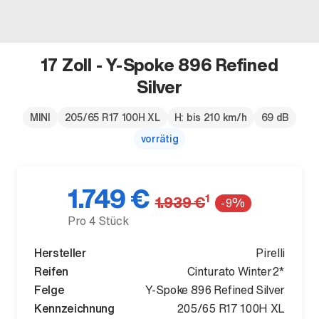
17 Zoll - Y-Spoke 896 Refined
Silver
Der neue BMW X5.
Geschaffen, um vorauszugehen.
MINI
205/65 R17 100H XL
H: bis 210 km/h
69 dB
vorrätig
1.749 €
1
1.939 €
-9%
Pro 4 Stück
Hersteller
Pirelli
Reifen
Cinturato Winter2*
Felge
Y-Spoke 896 Refined Silver
Kennzeichnung
205/65 R17 100H XL